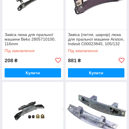
Завіса люка для пральної
Завіса (петля, шарнір) люка
машини Beko 2805710100,
для пральної машини Ariston,
116mm
Indesit C00023845, 105/132
мм
Під замовлення
Під замовлення
208
881
₴
₴
Купити
Купити