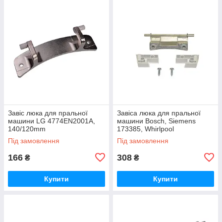
Завіс люка для пральної
Завіса люка для пральної
машини LG 4774EN2001A,
машини Bosch, Siemens
140/120mm
173385, Whirlpool
481941719341, 60mm
Під замовлення
Під замовлення
166
308
₴
₴
Купити
Купити