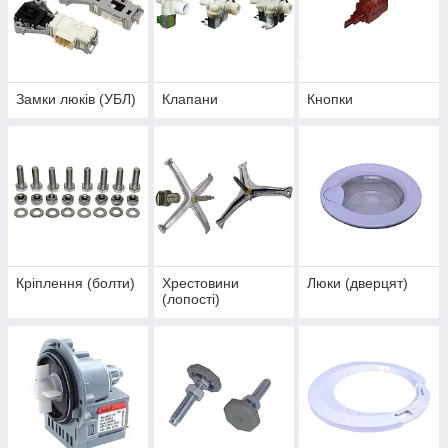
Замки люків (УБЛ)
Клапани
Кнопки
Кріплення (болти)
Хрестовини
Люки (дверцят)
(лопості)