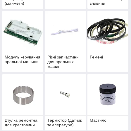
(манжети)
зливний
Модуль керування
Різні запчастини
Ремені
пральної машини
для пральних
машин
Втулка ремонтна
Термістор (датчик
Мастило
для хрестовини
температури)