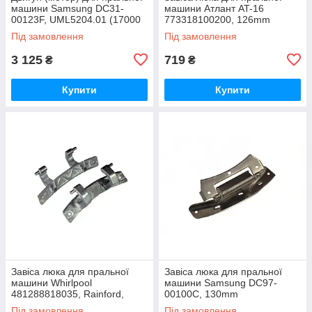
машини Samsung DC31-
машини Атлант AT-16
00123F, UML5204.01 (17000
773318100200, 126mm
об/хв)
Під замовлення
Під замовлення
3 125
719
₴
₴
Купити
Купити
Завіса люка для пральної
Завіса люка для пральної
машини Whirlpool
машини Samsung DC97-
481288818035, Rainford,
00100C, 130mm
95mm
Під замовлення
Під замовлення