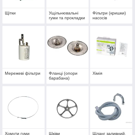
Щітки
Ущільнювальні
Фільтри (кришки)
гуми та прокладки
насосів
Мережеві фільтри
Фланці (опори
Хімія
барабана)
Хомути гуми
Шківи
Шланг заливний,