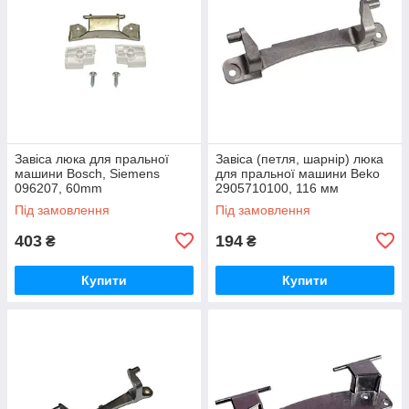
Завіса люка для пральної
Завіса (петля, шарнір) люка
машини Bosch, Siemens
для пральної машини Beko
096207, 60mm
2905710100, 116 мм
Під замовлення
Під замовлення
403
194
₴
₴
Купити
Купити