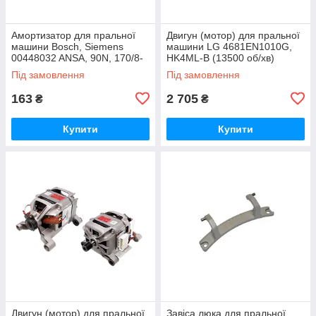
Амортизатор для пральної
Двигун (мотор) для пральної
машини Bosch, Siemens
машини LG 4681EN1010G,
00448032 ANSA, 90N, 170/8-
HK4ML-B (13500 об/хв)
11 мм (1 шт.)
Під замовлення
Під замовлення
163
2 705
₴
₴
Купити
Купити
Двигун (мотор) для пральної
Завіса люка для пральної