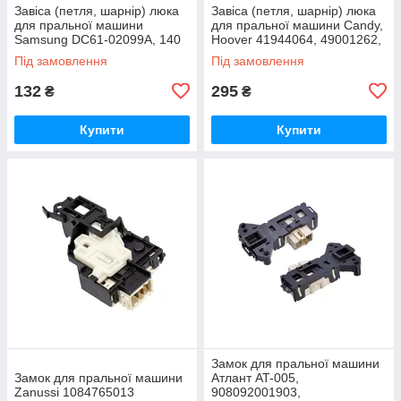
Завіса (петля, шарнір) люка
Завіса (петля, шарнір) люка
для пральної машини
для пральної машини Candy,
Samsung DC61-02099A, 140
Hoover 41944064, 49001262,
мм
136 мм OEM
Під замовлення
Під замовлення
132
295
₴
₴
Купити
Купити
Замок для пральної машини
Замок для пральної машини
Атлант AT-005,
Zanussi 1084765013
908092001903,