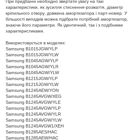
При придбанні необхідно звертати увагу на такі
характеристики, як зусилля стиснення-розжаття, діаметр
кріпильного отвору, довжина амортизатора і парт-номер. У
більшості випадків можна підібрати потрібний амортизатор,
знаючи його параметри. Як ідентичний, так і з подібними
характеристиками.
Використовується в моделях:
Samsung B1015JGW/YLP
Samsung B1015JGW/YLW
Samsung B1045AGW/YLP
Samsung B1045AGW/YLR
Samsung B1045AGW/YLW
Samsung B1215JGW/YLP
Samsung B1215JGW/YLW
Samsung B1245AEW/YON
Samsung B1245AVGW/XEG
Samsung B1245AVGW/YLE
Samsung B1245AVGW/YLP
Samsung B1245AVGW/YLR
Samsung B1245AVGW/YLW
Samsung B1245AVGW1/XEH
Samsung B1285AES/HAC
Samsung B1285AEW/HAC