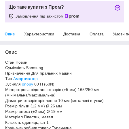
Що таке купити з Пром?
Замовлення під захистом
Опис
Характеристики
Доставка
Оплата
Умови п
Опис
Стан Новий
Сумісність Samsung
Призначення Для пральних машин
Тип
Амортизатор
Зусилля
опору
60 Н (60N)
Міжцентрова відстань отворів (±5 мм) 165/250 мм
(мінімальна/максимальна)
Діаметри отворів кріплення 10 мм (металеві втулки)
Розмір гільзи (±2 мм) Ø 26 мм
Розмір штока (±2 мм) Ø 19 мм
Матеріал Пластик, метал
Кількість одиниць, шт 1
Країна-виробник товару Туреччина