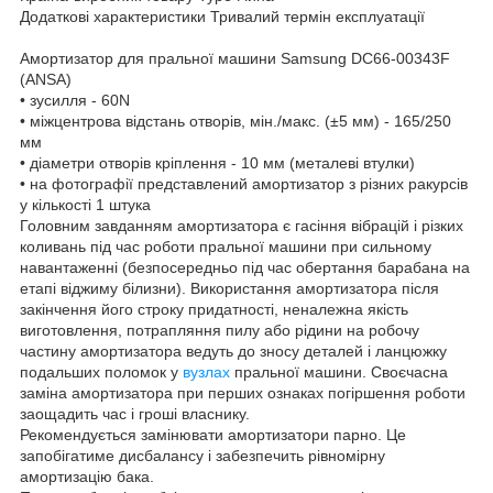
Додаткові характеристики Тривалий термін експлуатації
Амортизатор для пральної машини Samsung DC66-00343F
(ANSA)
• зусилля - 60N
• міжцентрова відстань отворів, мін./макс. (±5 мм) - 165/250
мм
• діаметри отворів кріплення - 10 мм (металеві втулки)
• на фотографії представлений амортизатор з різних ракурсів
у кількості 1 штука
Головним завданням амортизатора є гасіння вібрацій і різких
коливань під час роботи пральної машини при сильному
навантаженні (безпосередньо під час обертання барабана на
етапі віджиму білизни). Використання амортизатора після
закінчення його строку придатності, неналежна якість
виготовлення, потрапляння пилу або рідини на робочу
частину амортизатора ведуть до зносу деталей і ланцюжку
подальших поломок у
вузлах
пральної машини. Своєчасна
заміна амортизатора при перших ознаках погіршення роботи
заощадить час і гроші власнику.
Рекомендується замінювати амортизатори парно. Це
запобігатиме дисбалансу і забезпечить рівномірну
амортизацію бака.