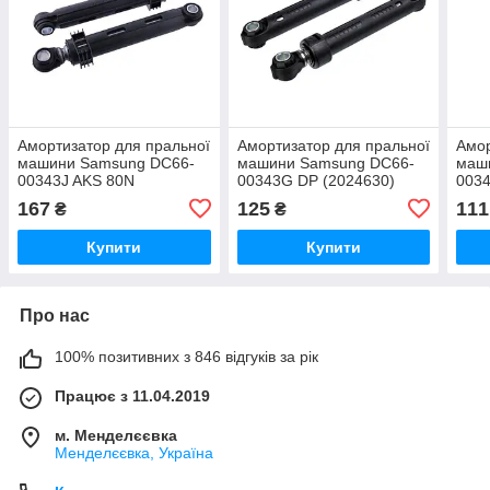
Амортизатор для пральної
Амортизатор для пральної
Амор
машини Samsung DC66-
машини Samsung DC66-
маш
00343J AKS 80N
00343G DP (2024630)
0034
165/10mm (1шт.)
100N 165/10mm (1шт.)
мм (
167
125
111
₴
₴
Купити
Купити
Про нас
100% позитивних з 846 відгуків за рік
Працює з 11.04.2019
м. Менделєєвка
Менделєєвка, Україна