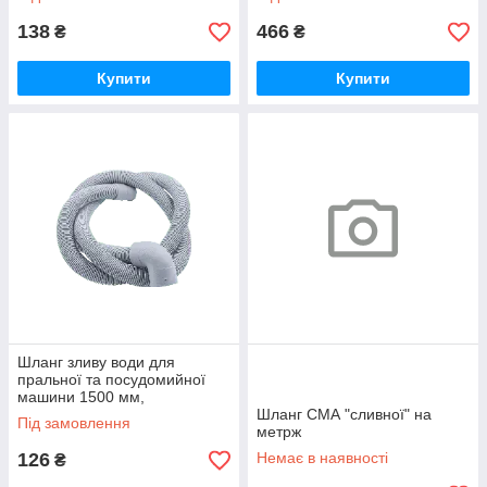
138
466
₴
₴
Купити
Купити
Шланг зливу води для
пральної та посудомийної
машини 1500 мм,
DWH032UN (90°)
Шланг СМА "сливної" на
Під замовлення
метрж
126
Немає в наявності
₴