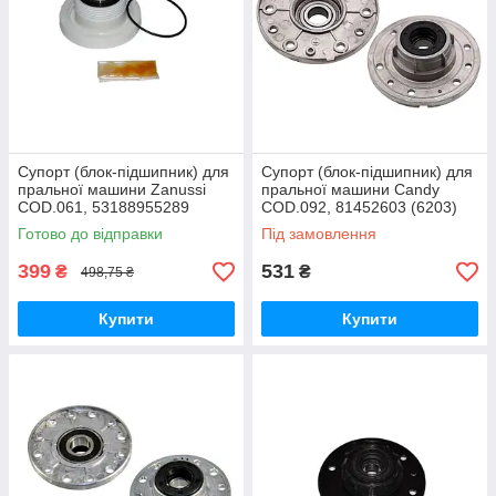
Супорт (блок-підшипник) для
Супорт (блок-підшипник) для
пральної машини Zanussi
пральної машини Candy
COD.061, 53188955289
COD.092, 81452603 (6203)
(різьба ліва), 6204
Готово до відправки
Під замовлення
399
531
₴
₴
498,75 ₴
Купити
Купити