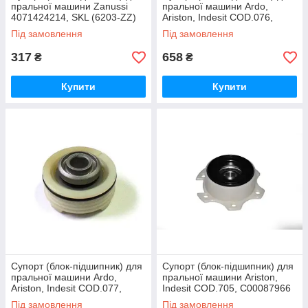
пральної машини Zanussi
пральної машини Ardo,
4071424214, SKL (6203-ZZ)
Ariston, Indesit COD.076,
C00073579 (6204)
Під замовлення
Під замовлення
317
658
₴
₴
Купити
Купити
Супорт (блок-підшипник) для
Супорт (блок-підшипник) для
пральної машини Ardo,
пральної машини Ariston,
Ariston, Indesit COD.077,
Indesit COD.705, C00087966
C00073580 (6204)
(6204)
Під замовлення
Під замовлення