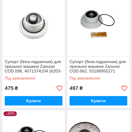
Супорт (блок-підшипник) для
Супорт (блок-підшипник) для
пральної машини Zanussi
пральної машини Zanussi
COD.098, 4071374104 (6203-
COD.062, 53188955271
ZZ), різьба права
(різьба права), 6204
Під замовлення
Під замовлення
475
497
₴
₴
Купити
Купити
–20%