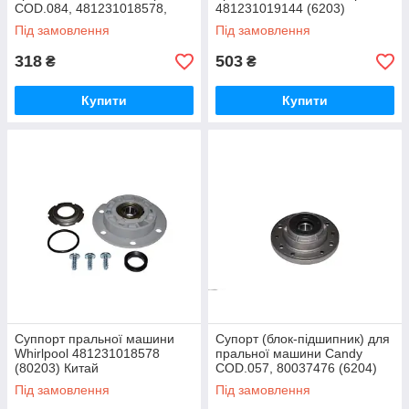
COD.084, 481231018578,
481231019144 (6203)
481231019144 (6203)
Під замовлення
Під замовлення
318
503
₴
₴
Купити
Купити
Суппорт пральної машини
Супорт (блок-підшипник) для
Whirlpool 481231018578
пральної машини Candy
(80203) Китай
COD.057, 80037476 (6204)
Під замовлення
Під замовлення