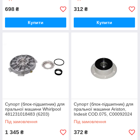
698
312
₴
₴
Купити
Купити
Супорт (блок-підшипник) для
Супорт (блок-підшипник) для
пральної машини Whirlpool
пральної машини Ariston,
481231018483 (6203)
Indesit COD.075, C00092024
(6204)
Під замовлення
Під замовлення
1 345
372
₴
₴