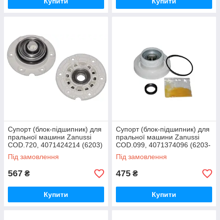
Купити
Купити
Супорт (блок-підшипник) для
Супорт (блок-підшипник) для
пральної машини Zanussi
пральної машини Zanussi
COD.720, 4071424214 (6203)
COD.099, 4071374096 (6203-
ZZ), різьба ліва
Під замовлення
Під замовлення
567
475
₴
₴
Купити
Купити