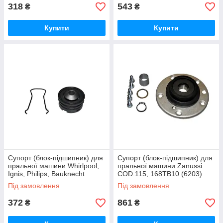
318
543
₴
₴
Купити
Купити
Супорт (блок-підшипник) для
Супорт (блок-підшипник) для
пральної машини Whirlpool,
пральної машини Zanussi
Ignis, Philips, Bauknecht
COD.115, 168TB10 (6203)
COD.144, 481952028026
Під замовлення
Під замовлення
(6204)
372
861
₴
₴