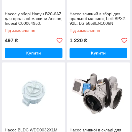
Насос у зборі Hanyu B20-6AZ
Насос зливний в зборі для
для пральної машини Ariston,
пральної машини, Leili BPX2-
Indesit C00064950,
92L, LG 5859EN1006N
C00092264
(двойной)
Під замовлення
Під замовлення
497
1 220
₴
₴
Купити
Купити
Насос BLDC WDD0032X1M
Насос зливної в складі для