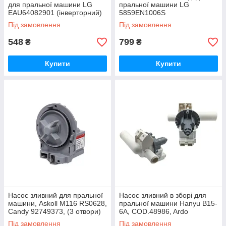
для пральної машини LG
пральної машини LG
EAU64082901 (інверторний)
5859EN1006S
Під замовлення
Під замовлення
548
799
₴
₴
Купити
Купити
Насос зливний для пральної
Насос зливний в зборі для
машини, Askoll M116 RS0628,
пральної машини Hanyu B15-
Candy 92749373, (3 отвори)
6A, COD.48986, Ardo
518000701, 651065724
Під замовлення
Під замовлення