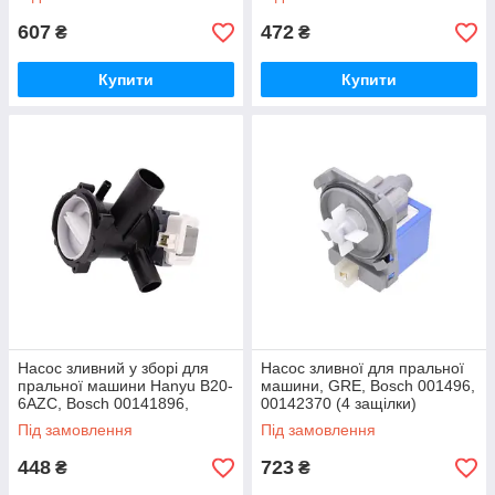
607
472
₴
₴
Купити
Купити
Насос зливний у зборі для
Насос зливної для пральної
пральної машини Hanyu B20-
машини, GRE, Bosch 001496,
6AZC, Bosch 00141896,
00142370 (4 защілки)
163SI13
Під замовлення
Під замовлення
448
723
₴
₴