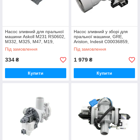
Насос зливний для пральної
Насос зливний у зборі для
машини Askoll M231 RS0602,
пральної машини, GRE,
M332, M325, M47, M19,
Ariston, Indesit C00036859,
Ariston C00144997
C00043725, C00056245
Під замовлення
Під замовлення
334
1 979
₴
₴
Купити
Купити