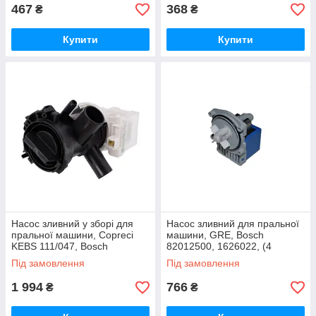
467
368
₴
₴
Купити
Купити
Насос зливний у зборі для
Насос зливний для пральної
пральної машини, Copreci
машини, GRE, Bosch
KEBS 111/047, Bosch
82012500, 1626022, (4
00145212
отвори)
Під замовлення
Під замовлення
1 994
766
₴
₴