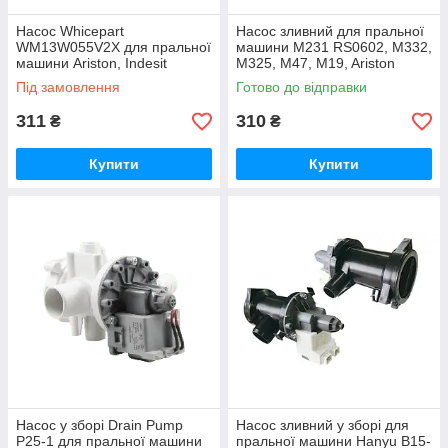
Насос Whicepart
Насос зливний для пральної
WM13W055V2X для пральної
машини M231 RS0602, M332,
машини Ariston, Indesit
M325, M47, M19, Ariston
C00144997
Під замовлення
Готово до відправки
311
310
₴
₴
Купити
Купити
Насос у зборі Drain Pump
Насос зливний у зборі для
P25-1 для пральної машини
пральної машини Hanyu B15-