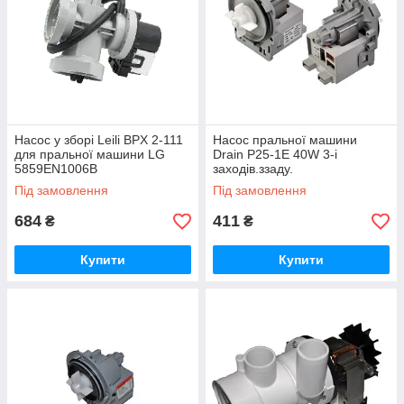
Насос у зборі Leili BPX 2-111
Насос пральної машини
для пральної машини LG
Drain P25-1E 40W 3-і
5859EN1006B
заходів.ззаду.
Під замовлення
Під замовлення
684
411
₴
₴
Купити
Купити