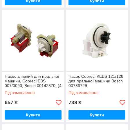
Купити
Купити
Насос зливний для пральної
Насос Copreci KEBS 121/128
машини, Copreci EBS
для пральної машини Bosch
007/0090, Bosch 00142370, (4
00786729
защіпки)
Під замовлення
Під замовлення
657
738
₴
₴
Купити
Купити