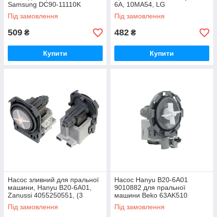
Samsung DC90-11110K
6A, 10MA54, LG
5859EN1004B
Під замовлення
Під замовлення
509
482
₴
₴
Купити
Купити
Насос зливний для пральної
Насос Hanyu B20-6A01
машини, Hanyu B20-6A01,
9010882 для пральної
Zanussi 4055250551, (3
машини Beko 63AK510
защіпки)
Під замовлення
Під замовлення