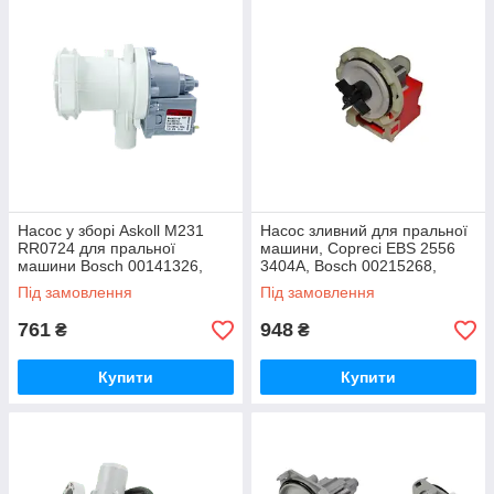
Насос у зборі Askoll M231
Насос зливний для пральної
RR0724 для пральної
машини, Copreci EBS 2556
машини Bosch 00141326,
3404A, Bosch 00215268,
10МА75
163LG38, (8 защіпок)
Під замовлення
Під замовлення
761
948
₴
₴
Купити
Купити