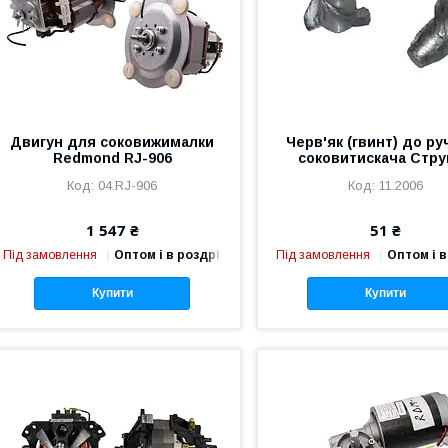
Двигун для соковижималки
Черв'як (гвинт) до ру
Redmond RJ-906
соковитискача Стру
04.RJ-906
11.2006
1 547 ₴
51 ₴
Під замовлення
Оптом і в роздріб
Під замовлення
Оптом і в
Купити
Купити