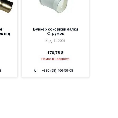
ої
Бункер соковижималки
к під
Струмок
11.2001
178,75 ₴
Немає в наявності
8
+380 (98) 466-59-08