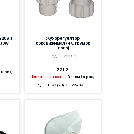
920S з
Жухорегулятор
130W
соковижималки Струмок
(папа)
11.2003_2
271 ₴
 в роздріб
Немає в наявності
Оптом і в роздріб
8
+380 (98) 466-59-08