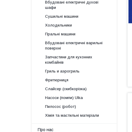
Вбудовані електричні духові
шафи
Сушильні машини
Холодильники
Пральні машини
Вбудовані електричні варильні
поверхні
Запчастини для кухонних
комбайнів
Гриль и аэрогриль
Фритюрниця
Слайсер (скибкорізка)
Насоси (помпи) Ulka
Пилосос (робот)
Хімія та мастильні матеріали
Про нас