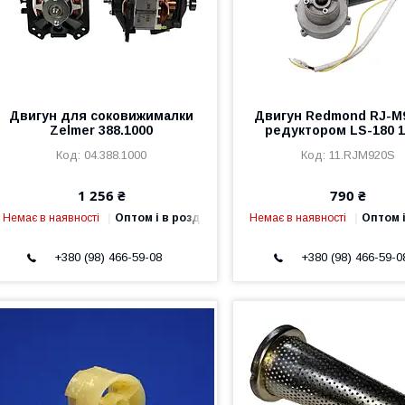
Двигун для соковижималки
Двигун Redmond RJ-M
Zelmer 388.1000
редуктором LS-180 
04.388.1000
11.RJM920S
1 256 ₴
790 ₴
Немає в наявності
Оптом і в роздріб
Немає в наявності
Оптом і
+380 (98) 466-59-08
+380 (98) 466-59-0