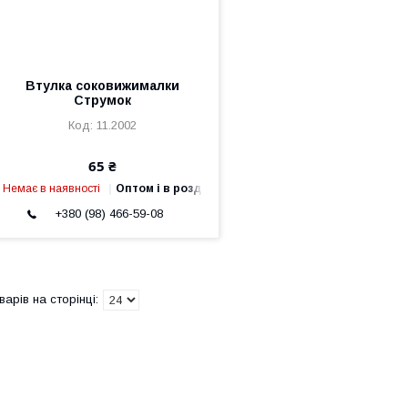
Втулка соковижималки
Струмок
11.2002
65 ₴
Немає в наявності
Оптом і в роздріб
+380 (98) 466-59-08