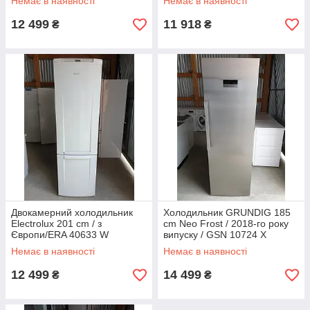
Немає в наявності
Немає в наявності
12 499
11 918
₴
₴
Двокамерний холодильник
Холодильник GRUNDIG 185
Electrolux 201 cm / з
cm Neo Frost / 2018-го року
Європи/ERA 40633 W
випуску / GSN 10724 X
Немає в наявності
Немає в наявності
12 499
14 499
₴
₴