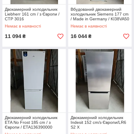
Двокамерний холодильник
Вбудований двокамерний
Liebherr 161 cm / з Європи /
холодильник Siemens 177 cm
CTP 3016
/ Made in Germany / KI38VA50
Немає в наявності
Немає в наявності
11 094
16 044
₴
₴
Двокамерний холодильник
Двокамерний холодильник
ETA No Frost 185 cm / з
Indesit 152 cm/з Європи/LR6
Європи / ETA136390000
S2 X