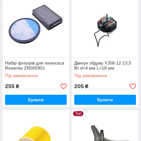
Набір фільтрів для пилососа
Двигун обдуву YJ58-12 13,5
Rowenta ZR005901
Вт d=4 мм L=18 мм
Під замовлення
Під замовлення
255
205
₴
₴
Купити
Купити
Топ