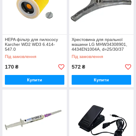
HEPA фільтр для пилососу
Хрестовина для пральної
Karcher WD2 WD3 6.414-
машини LG MHW34308901,
547.0
4434EN1004A, d=25/30/37
мм, l=101 мм
Під замовлення
Під замовлення
170
572
₴
₴
Купити
Купити