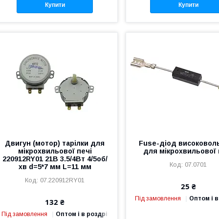
Купити
Купити
Двигун (мотор) тарілки для
Fuse-діод високовол
мікрохвильової печі
для мікрохвильової 
220912RY01 21В 3.5/4Вт 4/5об/
07.0701
хв d=5*7 мм L=11 мм
07.220912RY01
25 ₴
Під замовлення
Оптом і в
132 ₴
Під замовлення
Оптом і в роздріб