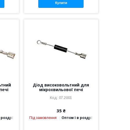
Купити
ьтний
Діод високовольтний для
печі
мікрохвильової печі
07.2001
35 ₴
 роздріб
Під замовлення
Оптом і в роздріб