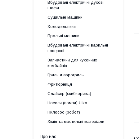
Вбудовані електричні духові
шафи
Сушильні машини
Холодильники
Пральні машини
Вбудовані електричні варильні
поверхні
Запчастини для кухонних
комбайнів
Гриль и аэрогриль
Фритюрниця
Слайсер (скибкорізка)
Насоси (помпи) Ulka
Пилосос (робот)
Хімія та мастильні матеріали
Про нас