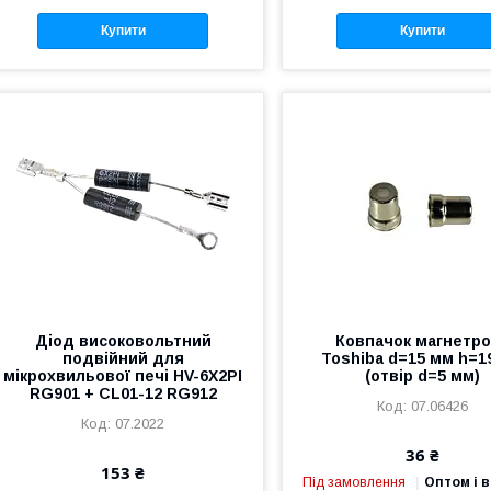
Купити
Купити
Діод високовольтний
Ковпачок магнетр
подвійний для
Toshiba d=15 мм h=1
мікрохвильової печі HV-6X2PI
(отвір d=5 мм)
RG901 + CL01-12 RG912
07.06426
07.2022
36 ₴
153 ₴
Під замовлення
Оптом і в