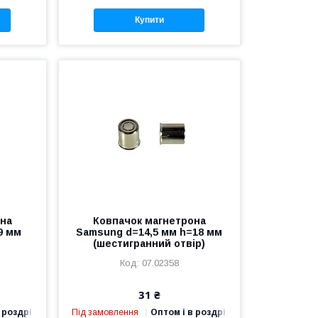
Купити
она
Ковпачок магнетрона
9 мм
Samsung d=14,5 мм h=18 мм
(шестигранний отвір)
07.02358
31 ₴
 роздріб
Під замовлення
Оптом і в роздріб