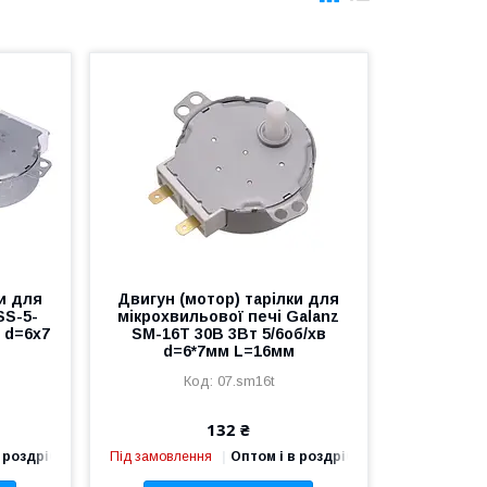
ки для
Двигун (мотор) тарілки для
SS-5-
мікрохвильової печі Galanz
 d=6x7
SM-16T 30В 3Вт 5/6об/хв
d=6*7мм L=16мм
07.sm16t
132 ₴
 роздріб
Під замовлення
Оптом і в роздріб