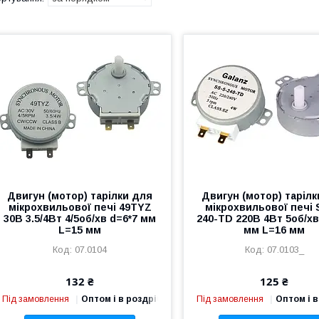
Двигун (мотор) тарілки для
Двигун (мотор) таріл
мікрохвильової печі 49TYZ
мікрохвильової печі 
30В 3.5/4Вт 4/5об/хв d=6*7 мм
240-TD 220В 4Вт 5об/хв
L=15 мм
мм L=16 мм
07.0104
07.0103_
132 ₴
125 ₴
Під замовлення
Оптом і в роздріб
Під замовлення
Оптом і в