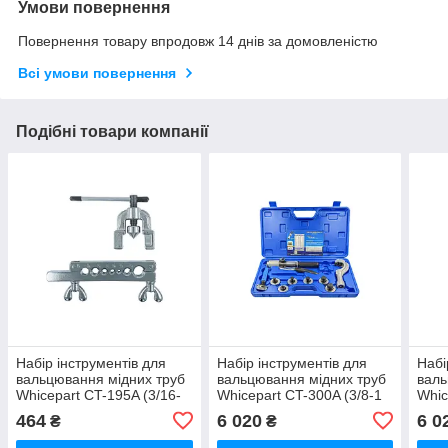
Умови повернення
Повернення товару впродовж 14 днів за домовленістю
Всі умови повернення
Подібні товари компанії
Набір інструментів для
Набір інструментів для
Набі
вальцювання мідних труб
вальцювання мідних труб
валь
Whicepart CT-195A (3/16-
Whicepart CT-300A (3/8-1
Whic
5/8")
1/8") з труборізом
(3/8
464
6 020
6 0
₴
₴