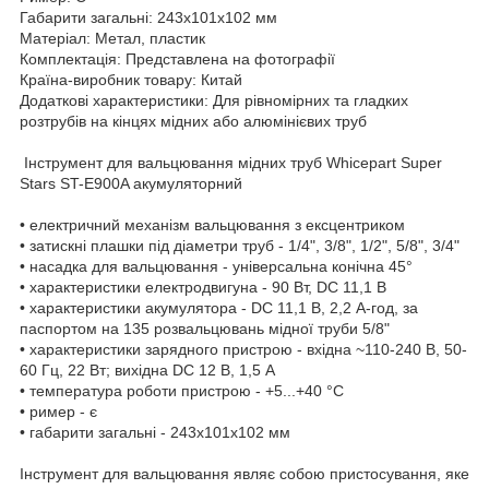
Габарити загальні: 243х101х102 мм
Матеріал: Метал, пластик
Комплектація: Представлена на фотографії
Країна-виробник товару: Китай
Додаткові характеристики: Для рівномірних та гладких
розтрубів на кінцях мідних або алюмінієвих труб
Інструмент для вальцювання мідних труб Whicepart Super
Stars ST-E900A акумуляторний
• електричний механізм вальцювання з ексцентриком
• затискні плашки під діаметри труб - 1/4", 3/8", 1/2", 5/8", 3/4"
• насадка для вальцювання - універсальна конічна 45°
• характеристики електродвигуна - 90 Вт, DC 11,1 В
• характеристики акумулятора - DC 11,1 В, 2,2 А-год, за
паспортом на 135 розвальцювань мідної труби 5/8"
• характеристики зарядного пристрою - вхідна ~110-240 В, 50-
60 Гц, 22 Вт; вихідна DC 12 В, 1,5 А
• температура роботи пристрою - +5...+40 °С
• ример - є
• габарити загальні - 243х101х102 мм
Інструмент для вальцювання являє собою пристосування, яке