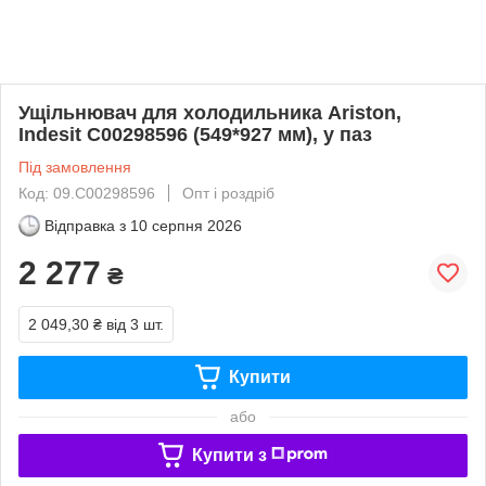
Ущільнювач для холодильника Ariston,
Indesit C00298596 (549*927 мм), у паз
Під замовлення
Код: 09.C00298596
Опт і роздріб
Відправка з
10 серпня 2026
2 277
₴
2 049,30 ₴
від 3 шт.
Купити
або
Купити з