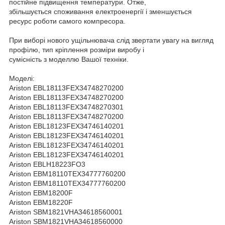
постійне підвищення температури. Отже,
збільшується споживання електроенергії і зменшується
ресурс роботи самого компресора.
При виборі нового ущільнювача слід звертати увагу на вигляд
профілю, тип кріплення розміри виробу і
сумісність з моделлю Вашої техніки.
Моделі:
Ariston EBL18113FEX34748270200
Ariston EBL18113FEX34748270200
Ariston EBL18113FEX34748270301
Ariston EBL18113FEX34748270200
Ariston EBL18123FEX34746140201
Ariston EBL18123FEX34746140201
Ariston EBL18123FEX34746140201
Ariston EBL18123FEX34746140201
Ariston EBLH18223FO3
Ariston EBM18110TEX34777760200
Ariston EBM18110TEX34777760200
Ariston EBM18200F
Ariston EBM18220F
Ariston SBM1821VHA34618560001
Ariston SBM1821VHA34618560000