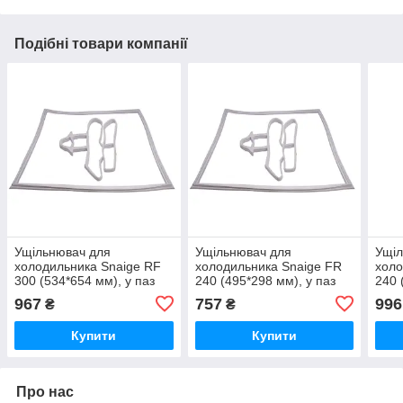
Подібні товари компанії
Ущільнювач для
Ущільнювач для
Ущіл
холодильника Snaige RF
холодильника Snaige FR
холо
300 (534*654 мм), у паз
240 (495*298 мм), у паз
240 
967
757
996
₴
₴
Купити
Купити
Про нас