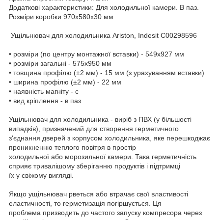
Додаткові характеристики: Для холодильної камери. В паз.
Розміри коробки 970х580х30 мм
Ущільнювач для холодильника Ariston, Indesit C00298596
• розміри (по центру монтажної вставки) - 549х927 мм
• розміри загальні - 575х950 мм
• товщина профілю (±2 мм) - 15 мм (з урахуванням вставки)
• ширина профілю (±2 мм) - 22 мм
• наявність магніту - є
• вид кріплення - в паз
Ущільнювач для холодильника - виріб з ПВХ (у більшості
випадків), призначений для створення герметичного
з'єднання дверей з корпусом холодильника, яке перешкоджає
проникненню теплого повітря в простір
холодильної або морозильної камери. Така герметичність
сприяє тривалішому зберіганню продуктів і підтримці
їх у свіжому вигляді.
Якщо ущільнювач рветься або втрачає свої властивості
еластичності, то герметизація погіршується. Ця
проблема призводить до частого запуску компресора через