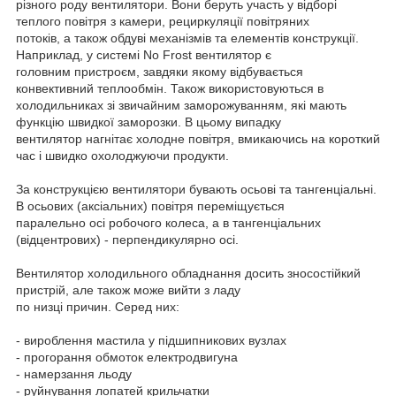
різного роду вентилятори. Вони беруть участь у відборі
теплого повітря з камери, рециркуляції повітряних
потоків, а також обдуві механізмів та елементів конструкції.
Наприклад, у системі No Frost вентилятор є
головним пристроєм, завдяки якому відбувається
конвективний теплообмін. Також використовуються в
холодильниках зі звичайним заморожуванням, які мають
функцію швидкої заморозки. В цьому випадку
вентилятор нагнітає холодне повітря, вмикаючись на короткий
час і швидко охолоджуючи продукти.
За конструкцією вентилятори бувають осьові та тангенціальні.
В осьових (аксіальних) повітря переміщується
паралельно осі робочого колеса, а в тангенціальних
(відцентрових) - перпендикулярно осі.
Вентилятор холодильного обладнання досить зносостійкий
пристрій, але також може вийти з ладу
по низці причин. Серед них:
- вироблення мастила у підшипникових вузлах
- прогорання обмоток електродвигуна
- намерзання льоду
- руйнування лопатей крильчатки