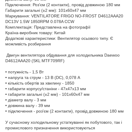
Підключення: Роз'єм (2 контакти), провід довжиною 180 мм
Габарити загальні (±2 мм): 101х60х47 мм
Маркування: VENTILATORE FRIGO NO-FROST D4612AAA20
DC13V 1.5W 1850RPM 0.078A CCW
Комплектація: Представлена на фотографії
Країна-виробник товару: Китай
Додаткові характеристики: Вентилятор осьового типу. Є
можливість розбирання
Двигун вентилятора обдування для холодильника Daewoo
D4612AAA20 (SKL MTF709RF)
• потужність - 1,5 Вт
• напруга та струм - 13 В (DC), 0,078 А
• кількість обертів за хвилину - 1850
• габарити корпусу/станіни - 47х47х13 мм
• габарити загальні (±2 мм) - 101х60х47 мм
• діаметр валу - 3 мм
• довжина валу - 39 мм
• підключення - роз'єм (2 контакти), провід довжиною 180 мм
У сучасному холодильному устаткуванні як побутового, так і
промислового призначення використовуються