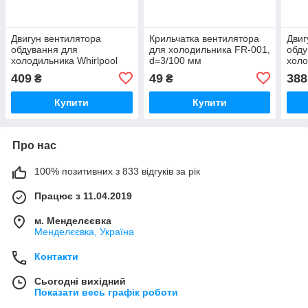
Двигун вентилятора
Крильчатка вентилятора
Двиг
обдування для
для холодильника FR-001,
обду
холодильника Whirlpool
d=3/100 мм
холо
481936170011, d=3.1 мм,
d=3 
409
49
388
₴
₴
l=27 мм
Купити
Купити
Про нас
100% позитивних з 833 відгуків за рік
Працює з 11.04.2019
м. Менделєєвка
Менделєєвка, Україна
Контакти
Сьогодні вихідний
Показати весь графік роботи