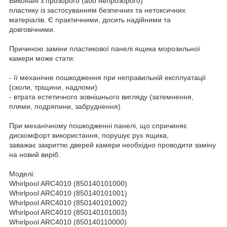
Виконані з прозорого (або непрозорого)
пластику із застосуванням безпечних та нетоксичних
матеріалів. Є практичними, досить надійними та
довговічними.
Причиною заміни пластикової панелі ящика морозильної
камери може стати:
- її механічне пошкодження при неправильній експлуатації
(сколи, тріщини, надломи)
- втрата естетичного зовнішнього вигляду (затемнення,
плями, подряпини, забруднення)
При механічному пошкодженні панелі, що спричиняє
дискомфорт використання, порушує рух ящика,
заважає закриттю дверей камери необхідно проводити заміну
на новий виріб.
Моделі:
Whirlpool ARC4010 (850140101000)
Whirlpool ARC4010 (850140101001)
Whirlpool ARC4010 (850140101002)
Whirlpool ARC4010 (850140101003)
Whirlpool ARC4010 (850140110000)