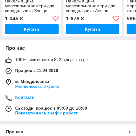
Панель ящика
Панель ящика
Пан
морозильної камери для
морозильної камери для
моро
холодильника Snaige
холодильника Ariston
холо
D320027
C00285942
455
1 045
1 678
596
₴
₴
Купити
Купити
Про нас
100% позитивних з 842 відгуків за рік
Працює з 11.04.2019
м. Менделєєвка
Менделєєвка, Україна
Контакти
Сьогодні працює з 09:00 до 18:00
Показати весь графік роботи
Про нас