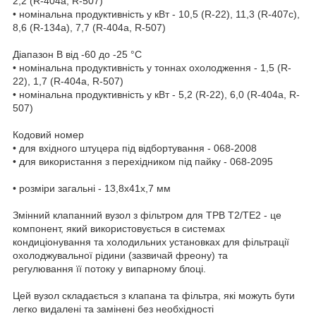
2,2 (R-404a, R-507)
• номінальна продуктивність у кВт - 10,5 (R-22), 11,3 (R-407c),
8,6 (R-134a), 7,7 (R-404a, R-507)
Діапазон B від -60 до -25 °С
• номінальна продуктивність у тоннах охолодження - 1,5 (R-
22), 1,7 (R-404a, R-507)
• номінальна продуктивність у кВт - 5,2 (R-22), 6,0 (R-404a, R-
507)
Кодовий номер
• для вхідного штуцера під відбортування - 068-2008
• для використання з перехідником під пайку - 068-2095
• розміри загальні - 13,8х41х,7 мм
Змінний клапанний вузол з фільтром для ТРВ T2/TE2 - це
компонент, який використовується в системах
кондиціонування та холодильних установках для фільтрації
охолоджувальної рідини (зазвичай фреону) та
регулювання її потоку у випарному блоці.
Цей вузол складається з клапана та фільтра, які можуть бути
легко видалені та замінені без необхідності