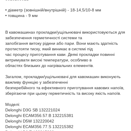
• діаметр (зовнішній/внутрішній) - 18-14,5/10-8 мм
• товщина - 9 мм
В кавомашинах прокладки/ущільнювачі використовуються для
забезпечення герметичності системи та
запобігання витоку рідини або пари. Вони мають здатність
протистояти тиску, який виникає в системі під
час процесу приготування кави. Деякі прокладки повинні
витримувати високі температури, особливо в
областях близьких до нагрівальних елементів.
Загалом, прокладки/ущільнювачі для кавомашин виконують
важливу функцію у забезпеченні
безперебійного та ефективного приготування кавових напоїв,
зберігаючи при цьому герметичність та високу якість напоїв.
Моделі:
Delonghi D3G SB 132221024
Delonghi ECAM356.57.B 132215381
Delonghi D5W 132220042
Delonghi ECAM356.77.S 132215382