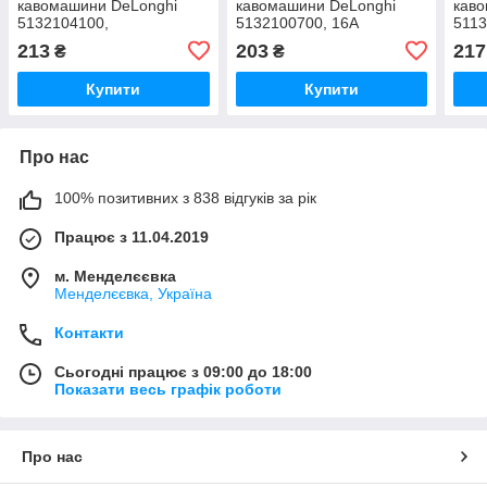
кавомашини DeLonghi
кавомашини DeLonghi
кав
5132104100,
5132100700, 16A
511
V4NST9C2UL
213
203
217
₴
₴
Купити
Купити
Про нас
100% позитивних з 838 відгуків за рік
Працює з 11.04.2019
м. Менделєєвка
Менделєєвка, Україна
Контакти
Сьогодні працює з 09:00 до 18:00
Показати весь графік роботи
Про нас