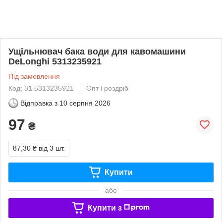
Ущільнювач бака води для кавомашини
DeLonghi 5313235921
Під замовлення
Код: 31.5313235921
Опт і роздріб
Відправка з
10 серпня 2026
97
₴
87,30 ₴
від 3 шт.
Купити
або
Купити з