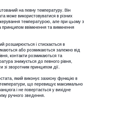
штований на певну температуру. Він
та може використовуватися в різних
 керування температурою, але при цьому з
а принципом ввімкнення та вимкнення
ий розширюється і стискається в
микаються або розмикаються залежно від
івня, контакти розмикаються та
атура знижується до певного рівня,
и зі зворотним принципом дії.
стата, який виконує захисну функцію в
ня температури, що перевищує максимально
анцюга і не повертається у вихідне
опку ручного зведення.