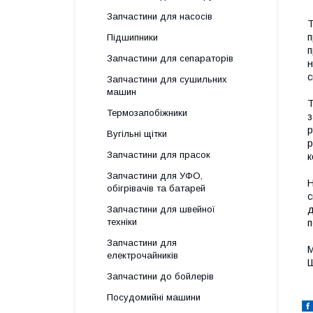
Запчастини для насосів
Т
п
Підшипники
п
Запчастини для сепараторів
н
с
Запчастини для сушильних
машин
Т
Термозапобіжники
з
р
Вугільні щітки
р
Запчастини для прасок
к
Запчастини для УФО,
Н
обігрівачів та батарей
с
Запчастини для швейної
д
техніки
п
Запчастини для
М
електрочайників
Ш
Запчастини до бойлерів
Посудомийні машини