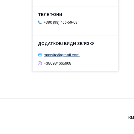
+380 (98) 466-59-08
rmntsite@gmail.com
+380984665908