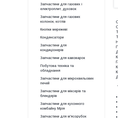
Запчастини для газових і
електроплит, духовок
Запчастини для газових
колонок, котлів
С
С
Кнопки мережеві
Т
Т
Конденсатори
Н
Запчастини для
П
кондиціонерів
Д
К
Запчастини для кавоварок
Г
Побутова техніка та
К
обладнання
К
Д
Запчастини для мікрохвильових
печей
Т
Запчастини для міксерів та
блендерів
•
•
Запчастини для кухонного
•
комбайну Мрія
•
Запчастини для м'ясорубок
•