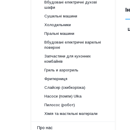
Вбудовані електричні духові
шафи
І
Сушильні машини
Холодильники
Ц
Пральні машини
Вбудовані електричні варильні
поверхні
Запчастини для кухонних
комбайнів
Гриль и аэрогриль
Фритюрниця
Слайсер (скибкорізка)
Насоси (помпи) Ulka
Пилосос (робот)
Хімія та мастильні матеріали
Про нас