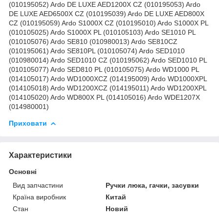
(010195052) Ardo DE LUXE AED1200X CZ (010195053) Ardo
DE LUXE AED6500X CZ (010195039) Ardo DE LUXE AED800X
CZ (010195059) Ardo S1000X CZ (010195010) Ardo S1000X PL
(010105025) Ardo S1000X PL (010105103) Ardo SE1010 PL
(010105076) Ardo SE810 (010980013) Ardo SE810CZ
(010195061) Ardo SE810PL (010105074) Ardo SED1010
(010980014) Ardo SED1010 CZ (010195062) Ardo SED1010 PL
(010105077) Ardo SED810 PL (010105075) Ardo WD1000 PL
(014105017) Ardo WD1000XCZ (014195009) Ardo WD1000XPL
(014105018) Ardo WD1200XCZ (014195011) Ardo WD1200XPL
(014105020) Ardo WD800X PL (014105016) Ardo WDE1207X
(014980001)
Приховати
Характеристики
Основні
Вид запчастини
Ручки люка, гачки, засувки
Країна виробник
Китай
Стан
Новий