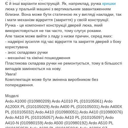
Є й інші варіанти конструкцій. Як, наприклад, ручка
кришки
люка у пральній машині з вертикальним завантаженням
білизни. Вона може бути статичною як у вигляді накладки, так
і мати механізм відкриття (закриття) у своїй конструкції.
Ручка - це компонент конструкції дверей люка, який
використовується не так часто, тому слугує роками.
Але також може вийти з ладу з низки причин, серед яких:
- надмірні зусилля під час відкриття та закриття дверей з боку
користувача
- знос складових ручки
- механічні та хімічні пошкодження
Пластикова складова ручки не ремонтується, тому в більшості
випадків замінюється на нову.
Увага!
Комплектація може бути змінена виробником без
попередження.
Моделі
Ardo A1000 (010980209) Ardo A1010 PL (010105061) Ardo
A1200X PL (010105029) Ardo A400 PL (010105031) Ardo A400X
PL (010105032) Ardo A410 (010980051) Ardo A410 (010980076)
Ardo A410 PL (010105057) Ardo A410 PL (010105097) Ardo
A410-N (010980159) Ardo A500 (010980192) Ardo A510 PL