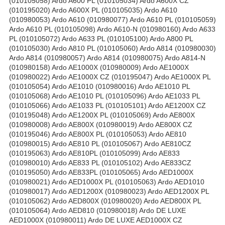
(010105058) Ardo A600 PL (010105034) Ardo A600X CZ
(010195020) Ardo A600X PL (010105035) Ardo A610
(010980053) Ardo A610 (010980077) Ardo A610 PL (010105059)
Ardo A610 PL (010105098) Ardo A610-N (010980160) Ardo A633
PL (010105072) Ardo A633 PL (010105100) Ardo A800 PL
(010105030) Ardo A810 PL (010105060) Ardo A814 (010980030)
Ardo A814 (010980057) Ardo A814 (010980075) Ardo A814-N
(010980158) Ardo AE1000X (010980009) Ardo AE1000X
(010980022) Ardo AE1000X CZ (010195047) Ardo AE1000X PL
(010105054) Ardo AE1010 (010980016) Ardo AE1010 PL
(010105068) Ardo AE1010 PL (010105096) Ardo AE1033 PL
(010105066) Ardo AE1033 PL (010105101) Ardo AE1200X CZ
(010195048) Ardo AE1200X PL (010105069) Ardo AE800X
(010980008) Ardo AE800X (010980019) Ardo AE800X CZ
(010195046) Ardo AE800X PL (010105053) Ardo AE810
(010980015) Ardo AE810 PL (010105067) Ardo AE810CZ
(010195063) Ardo AE810PL (010105099) Ardo AE833
(010980010) Ardo AE833 PL (010105102) Ardo AE833CZ
(010195050) Ardo AE833PL (010105065) Ardo AED1000X
(010980021) Ardo AED1000X PL (010105063) Ardo AED1010
(010980017) Ardo AED1200X (010980023) Ardo AED1200X PL
(010105062) Ardo AED800X (010980020) Ardo AED800X PL
(010105064) Ardo AED810 (010980018) Ardo DE LUXE
AED1000X (010980011) Ardo DE LUXE AED1000X CZ