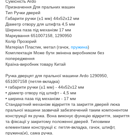
Сумісність Ardo
Призначення Для пральних машин
Тип Ручки дверей
Габарити ручки (±1 мм) 44х52х12 мм
Діаметр отвору для штифта 4,5 мм
Ширина паза під механізм 17 мм
Маркування 651007158, 1290950
Колір Прозорий
Матеріал Пластик, метал (гачок,
пружина
)
Комплектація Може бути змінена виробником без
попередження
Країна-виробник товару Китай
Ручка дверцят для пральної машини Ardo 1290950,
651007158 (петля-вкладка)
• габарити ручки (±1 мм) - 44х52х12 мм
• діаметр отвору під штифт - 4,5 мм
• ширина паза під механізм - 17 мм
Стандартний механізм відкриття та закриття дверей люка
пральної машини зазвичай забезпечений таким компонентом
конструкції як ручка. Вона виконує функцію відкриття, закриття
та фіксації у закритому положенні дверей. Типовими
елементами конструкції є: петля-вкладка, гачок, штифт,
пружина(и), сама ручка.