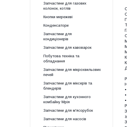
Запчастини для газових
колонок, котлів
С
С
Кнопки мережеві
П
Т
Конденсатори
Г
Запчастини для
О
кондиціонерів
М
М
Запчастини для кавоварок
М
Побутова техніка та
К
обладнання
К
Д
Запчастини для мікрохвильових
печей
Р
Запчастини для міксерів та
Н
блендерів
•
•
Запчастини для кухонного
•
комбайну Мрія
Р
Запчастини для м'ясорубок
З
з
Запчастини для насосів
З