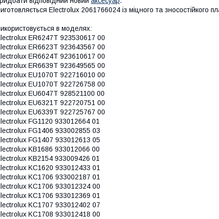
ридбати відповідний новий
аксесуар
.
иготовляється Electrolux 2061766024 із міцного та зносостійкого п
икористовується в моделях:
lectrolux ER6247T 923530617 00
lectrolux ER6623T 923643567 00
lectrolux ER6624T 923610617 00
lectrolux ER6639T 923649565 00
lectrolux EU1070T 922716010 00
lectrolux EU1070T 922726758 00
lectrolux EU6047T 928521100 00
lectrolux EU6321T 922720751 00
lectrolux EU6339T 922725767 00
lectrolux FG1120 933012664 01
lectrolux FG1406 933002855 03
lectrolux FG1407 933012613 05
lectrolux KB1686 933012066 00
lectrolux KB2154 933009426 01
lectrolux KC1620 933012433 01
lectrolux KC1706 933002187 01
lectrolux KC1706 933012324 00
lectrolux KC1706 933012369 01
lectrolux KC1707 933012402 07
lectrolux KC1708 933012418 00