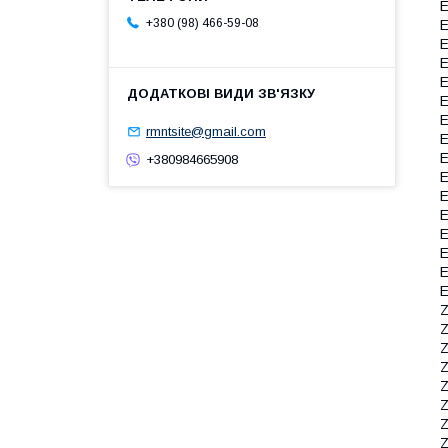
E
+380 (98) 466-59-08
E
E
E
E
E
E
rmntsite@gmail.com
E
E
+380984665908
E
E
E
E
E
E
E
Z
Z
Z
Z
Z
Z
Z
Z