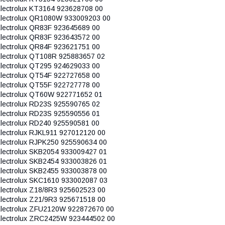
lectrolux KT3164 923628708 00
lectrolux QR1080W 933009203 00
lectrolux QR83F 923645689 00
lectrolux QR83F 923643572 00
lectrolux QR84F 923621751 00
lectrolux QT108R 925883657 02
lectrolux QT295 924629033 00
lectrolux QT54F 922727658 00
lectrolux QT55F 922727778 00
lectrolux QT60W 922771652 01
lectrolux RD23S 925590765 02
lectrolux RD23S 925590556 01
lectrolux RD240 925590581 00
lectrolux RJKL911 927012120 00
lectrolux RJPK250 925590634 00
lectrolux SKB2054 933009427 01
lectrolux SKB2454 933003826 01
lectrolux SKB2455 933003878 00
lectrolux SKC1610 933002087 03
lectrolux Z18/8R3 925602523 00
lectrolux Z21/9R3 925671518 00
lectrolux ZFU2120W 922872670 00
lectrolux ZRC2425W 923444502 00