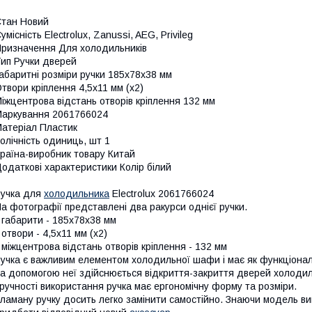
тан Новий
умісність Electrolux, Zanussi, AEG, Privileg
ризначення Для холодильників
ип Ручки дверей
абаритні розміри ручки 185х78х38 мм
твори кріплення 4,5х11 мм (х2)
іжцентрова відстань отворів кріплення 132 мм
аркування 2061766024
атеріал Пластик
олічність одиниць, шт 1
раїна-виробник товару Китай
одаткові характеристики Колір білий
учка для
холодильника
Electrolux 2061766024
а фотографії представлені два ракурси однієї ручки.
 габарити - 185х78х38 мм
 отвори - 4,5х11 мм (х2)
 міжцентрова відстань отворів кріплення - 132 мм
учка є важливим елементом холодильної шафи і має як функціонал
а допомогою неї здійснюється відкриття-закриття дверей холодил
ручності використання ручка має ергономічну форму та розміри.
ламану ручку досить легко замінити самостійно. Знаючи модель ви