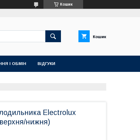
Кошик
Кошик
НЯ І ОБМІН
ВІДГУКИ
лодильника Electrolux
(верхня/нижня)