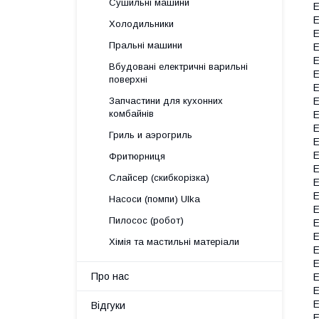
Сушильні машини
E
E
Холодильники
E
Пральні машини
E
E
Вбудовані електричні варильні
E
поверхні
E
Запчастини для кухонних
E
комбайнів
E
E
Гриль и аэрогриль
E
E
Фритюрниця
E
Слайсер (скибкорізка)
E
E
Насоси (помпи) Ulka
E
Пилосос (робот)
E
E
Хімія та мастильні матеріали
E
E
Про нас
E
E
E
Відгуки
E