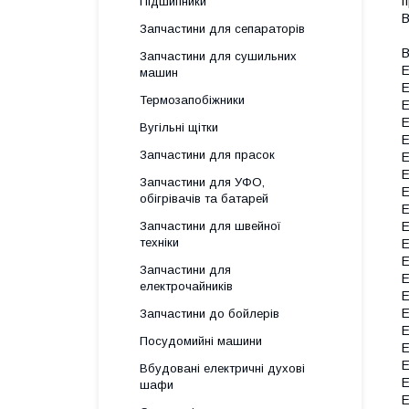
п
Підшипники
В
Запчастини для сепараторів
В
Запчастини для сушильних
E
машин
E
Термозапобіжники
E
E
Вугільні щітки
E
Запчастини для прасок
E
E
Запчастини для УФО,
E
обігрівачів та батарей
E
Запчастини для швейної
E
техніки
E
E
Запчастини для
E
електрочайників
E
E
Запчастини до бойлерів
E
Посудомийні машини
E
E
Вбудовані електричні духові
E
шафи
E