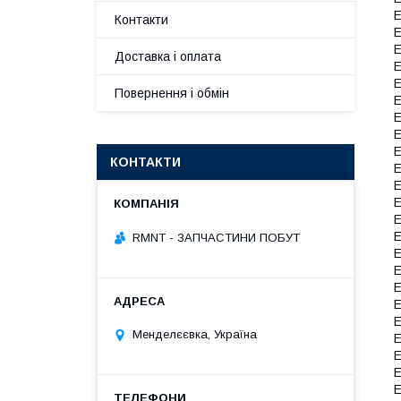
E
Контакти
E
E
Доставка і оплата
E
E
Повернення і обмін
E
E
E
E
КОНТАКТИ
E
E
E
E
E
RMNT - ЗАПЧАСТИНИ ПОБУТ
E
E
E
E
E
Менделєєвка, Україна
E
E
E
E