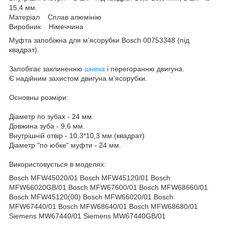
15,4 мм.
Матеріал Сплав алюмінію
Виробник Німеччина
Муфта запобіжна для м'ясорубки Bosch 00753348 (під
квадрат).
Запобігає заклиненню
шнека
і перегоранню двигуна.
Є надійним захистом двигуна м'ясорубки.
Основны розміри:
Діаметр по зубах - 24 мм.
Довжина зуба - 9,6 мм.
Внутрішній отвір - 10,3*10,3 мм.(квадрат)
Діаметр "по юбке" муфти - 24 мм.
Використовується в моделях:
Bosch MFW45020/01 Bosch MFW45120/01 Bosch
MFW66020GB/01 Bosch MFW67600/01 Bosch MFW68660/01
Bosch MFW45120(00) Bosch MFW66020/01 Bosch
MFW67440/01 Bosch MFW68640/01 Bosch MFW68680/01
Siemens MW67440/01 Siemens MW67440GB/01