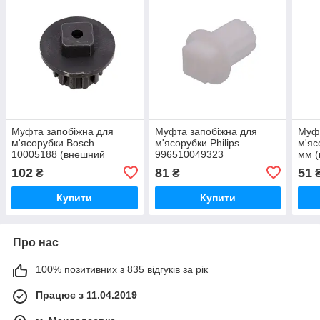
Муфта запобіжна для
Муфта запобіжна для
Муфт
м'ясорубки Bosch
м'ясорубки Philips
м'яс
10005188 (внешний
996510049323
мм (
квадрат) (2шт.)
кв.16.5х16,5mm
102
81
51
₴
₴
Купити
Купити
Про нас
100% позитивних з 835 відгуків за рік
Працює з 11.04.2019