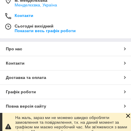
м. Менделєєвка
Менделєєвка, Україна
Контакти
Сьогодні вихідний
Показати весь графік роботи
Про нас
Контакти
Доставка та оплата
Графік роботи
Повна версія сайту
На жаль, зараз ми не можемо швидко обробляти
Сайт створено на маркетплейсі
Prom.ua
замовлення та повідомлення, т.к. на даний момент за
графіком ми маємо неробочий час. Ми зв'яжемося з вами