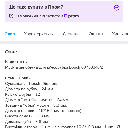
Що таке купити з Пром?
Замовлення під захистом
Опис
Характеристики
Доставка
Оплата
Умови п
Опис
Коди заміни
Муфта запобіжна для м'ясорубки Bosch 00753348/2
Стан Новий
Сумісність Bosch, Siemens
Діаметр по зубах 24 мм.
Кількість зубів 12
Діаметр "по юбке" муфти 24 мм.
Товщина "юбки" муфти 3,3 мм.
Діаметр основи 19*16,4 мм. (з лискою)
Висота основи 3,8 мм.
Довжина зуба 9,6 мм.
Внутрішні отвори 1 шт. - під квадрат 10,3*10,3 мм., 1 шт. - Ø