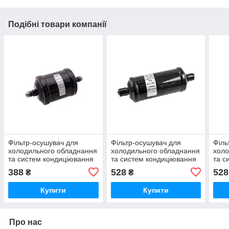
Подібні товари компанії
Фільтр-осушувач для
Фільтр-осушувач для
Філь
холодильного обладнання
холодильного обладнання
холо
та систем кондиціювання
та систем кондиціювання
та с
SDML-163
SDCL-306S
SDC
388
528
528
₴
₴
Купити
Купити
Про нас