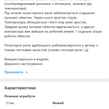
(поліпровідниковий резонанс з опозицією, залежно від
температури).
Під тиском позисторного реле забезпечується з’єднання
пускової обмотки. Через нього зростає струм,
Температура збільшується і його опір різко зростає.
Завдяки цьому пускова обмотка відключається, а двигун
компресора вже вийшов на робочий режим. І з'єднана тільки
робоча обмотка.
Позісторне реле здебільшого рабовласовується у зв'язку з
токово-тепловим захистом (токово-теплове реле і д).
Використовується в модлях:
Широкого застосування.
Приховати
Характеристики
Основні атрибути
Стан
Новий