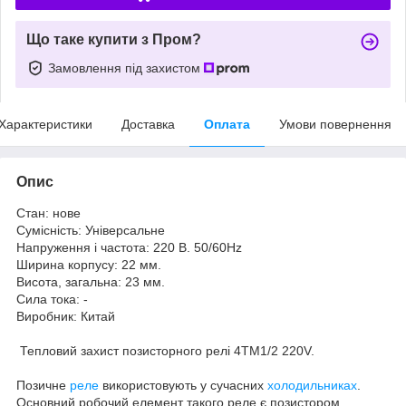
Що таке купити з Пром?
Замовлення під захистом
Характеристики
Доставка
Оплата
Умови повернення
Опис
Стан: нове
Сумісність: Універсальне
Напруження і частота: 220 В. 50/60Hz
Ширина корпусу: 22 мм.
Висота, загальна: 23 мм.
Сила тока: -
Виробник: Китай
Тепловий захист позисторного релі 4TM1/2 220V.
Позичне
реле
використовують у сучасних
холодильниках
.
Основний робочий елемент такого реле є позистором