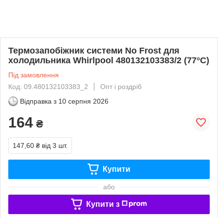
Термозапобіжник системи No Frost для
xолодильника Whirlpool 480132103383/2 (77°C)
Під замовлення
Код: 09.480132103383_2
Опт і роздріб
Відправка з
10 серпня 2026
164
₴
147,60 ₴
від 3 шт.
Купити
або
Купити з