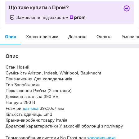
Що таке купити з Пром?
Замовлення під захистом
Опис
Характеристики
Доставка
Оплата
Умови п
Опис
Стан Новий
Сумісність Ariston, Indesit, Whirlpool, Bauknecht
Призначення Для холодильників
Тип Запобіжники
Підключення Роз'єм (2 контакти)
Довжина загальна 390 мм
Напруга 250 В
Розміри
датчика
39х10х7 мм
Кількість одиниць, шт 1
Країна-виробник товару Італія
Додаткові характеристики У захисній оболонці з полімеру
Термозапобіжник системи No Frost для
холодильника