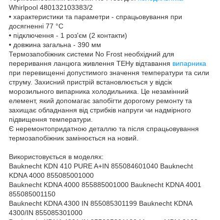
Whirlpool 480132103383/2
• характеристики та параметри - спрацьовування при
досягненні 77 °C
• підключення - 1 роз'єм (2 контакти)
• довжина загальна - 390 мм
Термозапобіжник системи No Frost необхідний для
переривання ланцюга живлення ТЕНу відтавання
випарника
при перевищенні допустимого значення температури та сили
струму. Захисний пристрій встановлюється у відсік
морозильного випарника холодильника. Це незамінний
елемент, який допомагає запобігти дорогому ремонту та
захищає обладнання від стрибків напруги чи надмірного
підвищення температури.
Є неремонтопридатною деталлю та після спрацьовування
термозапобіжник замінюється на новий.
Використовується в моделях:
Bauknecht KDN 410 PURE A+IN 855084601040 Bauknecht
KDNA 4000 855085001000
Bauknecht KDNA 4000 855885001000 Bauknecht KDNA 4001
855085001150
Bauknecht KDNA 4300 IN 855085301199 Bauknecht KDNA
4300/IN 855085301000