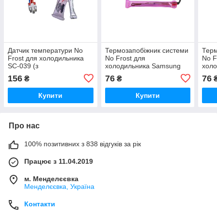
Датчик температури No
Термозапобіжник системи
Терм
Frost для холодильника
No Frost для
No F
SC-039 (з
xолодильника Samsung
xол
термозапобіжником)
DA47-00138F (76-77°C)
DA47
156
76
76
₴
₴
Купити
Купити
Про нас
100% позитивних з 838 відгуків за рік
Працює з 11.04.2019
м. Менделєєвка
Менделєєвка, Україна
Контакти