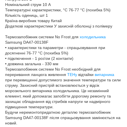
Номінальний струм 10 А
Температурні характеристики, °С 76-77 °С (похибка 5%)
Кількість одиниць, шт 1
Країна-виробник товару Китай
Додаткові характеристики У захисній оболонці з полімеру
Термозапобіжник системи No Frost для
холодильника
Samsung DA47-00138F
• характеристики та параметри - спрацьовування при
досягненні 76-77 °С (похибка 5%)
• підключення - 1 роз'єм (2 контакти)
• довжина загальна - 330 мм
Термозапобіжник системи No Frost необхідний для
переривання ланцюга живлення
ТЕНу
відтайки
випарника
при перевищенні допустимого значення температури та сили
струму. Захисний пристрій встановлюється у відсік
морозильного випарника холодильника. Це незамінний
елемент, який допомагає запобігти дорогому ремонту та
захищає обладнання від стрибків напруги чи надмірного
підвищення температури.
Будучи неремонтопридатною деталлю термозапобіжник
Samsung DA47-00138F після спрацьовування замінюється на
новий.