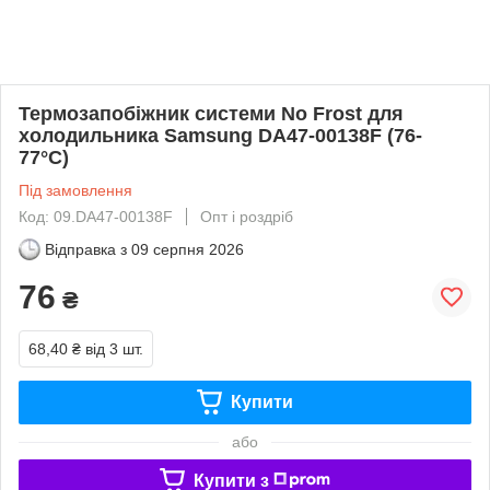
Термозапобіжник системи No Frost для
xолодильника Samsung DA47-00138F (76-
77°C)
Під замовлення
Код: 09.DA47-00138F
Опт і роздріб
Відправка з
09 серпня 2026
76
₴
68,40 ₴
від 3 шт.
Купити
або
Купити з