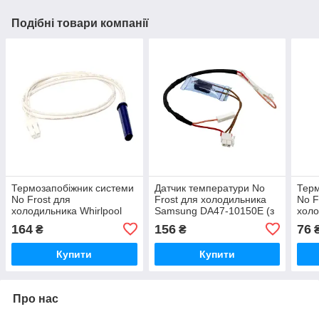
Подібні товари компанії
Термозапобіжник системи
Датчик температури No
Терм
No Frost для
Frost для холодильника
No F
xолодильника Whirlpool
Samsung DA47-10150E (з
xол
480132103383/2 (77°C)
термозапобіжником)
DA47
164
156
76
₴
₴
Купити
Купити
Про нас