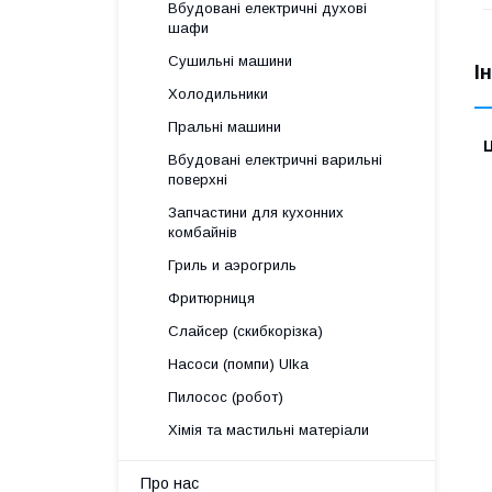
Вбудовані електричні духові
шафи
Сушильні машини
І
Холодильники
Пральні машини
Ц
Вбудовані електричні варильні
поверхні
Запчастини для кухонних
комбайнів
Гриль и аэрогриль
Фритюрниця
Слайсер (скибкорізка)
Насоси (помпи) Ulka
Пилосос (робот)
Хімія та мастильні матеріали
Про нас