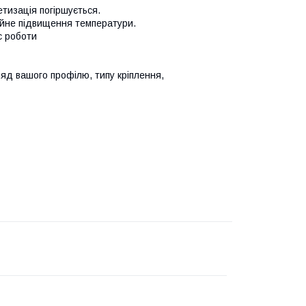
тизація погіршується.
ійне підвищення температури.
с роботи
ляд вашого профілю, типу кріплення,