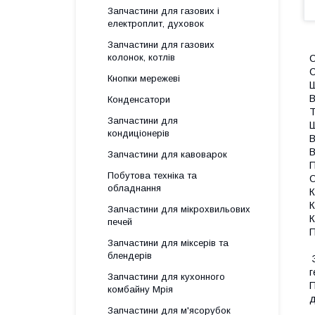
Запчастини для газових і
електроплит, духовок
Запчастини для газових
колонок, котлів
С
С
Кнопки мережеві
В
Конденсатори
Т
Запчастини для
Ш
кондиціонерів
В
В
Запчастини для кавоварок
П
Побутова техніка та
О
обладнання
К
К
Запчастини для мікрохвильових
К
печей
П
Запчастини для міксерів та
блендерів
г
Запчастини для кухонного
П
комбайну Мрія
д
Запчастини для м'ясорубок