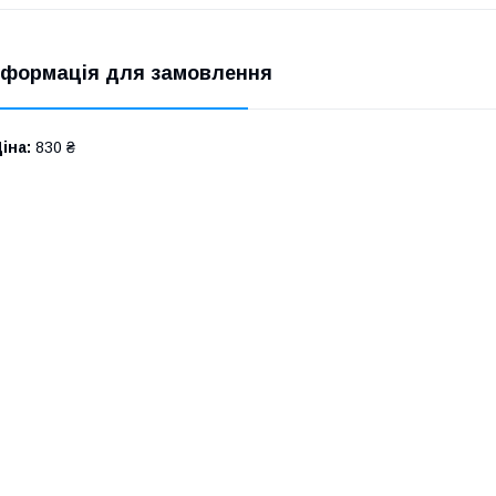
нформація для замовлення
іна:
830 ₴