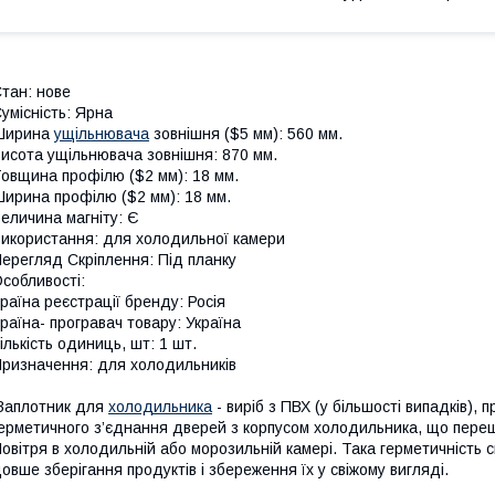
тан: нове
умісність: Ярна
Ширина
ущільнювача
зовнішня ($5 мм): 560 мм.
исота ущільнювача зовнішня: 870 мм.
овщина профілю ($2 мм): 18 мм.
ирина профілю ($2 мм): 18 мм.
еличина магніту: Є
икористання: для холодильної камери
ерегляд Скріплення: Під планку
собливості:
раїна реєстрації бренду: Росія
раїна- програвач товару: Україна
ількість одиниць, шт: 1 шт.
ризначення: для холодильників
Заплотник для
холодильника
- виріб з ПВХ (у більшості випадків),
ерметичного з’єднання дверей з корпусом холодильника, що пер
овітря в холодильній або морозильній камері. Така герметичність 
овше зберігання продуктів і збереження їх у свіжому вигляді.