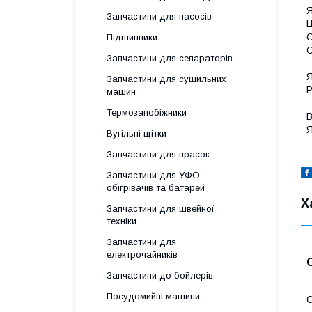
Я
Запчастини для насосів
Ц
О
Підшипники
С
Запчастини для сепараторів
Я
Запчастини для сушильних
Р
машин
Термозапобіжники
В
Я
Вугільні щітки
Запчастини для прасок
Запчастини для УФО,
обігрівачів та батарей
Х
Запчастини для швейної
техніки
Запчастини для
електрочайників
Запчастини до бойлерів
Посудомийні машини