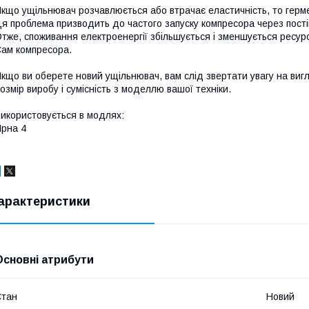
кщо ущільнювач розчавлюється або втрачає еластичність, то герме
я проблема призводить до частого запуску компресора через пост
тже, споживання електроенергії збільшується і зменшується ресур
ам компресора.
кщо ви оберете новий ущільнювач, вам слід звертати увагу на виг
озмір виробу і сумісність з моделлю вашої техніки.
икористовується в модлях:
рна 4
арактеристики
Основні атрибути
Стан
Новий