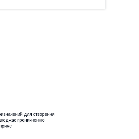
 призначений для створення
ешкоджає проникненню
сприяє