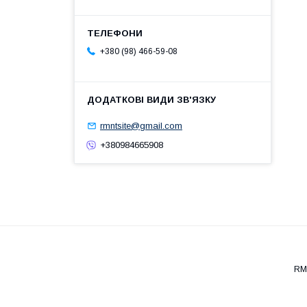
+380 (98) 466-59-08
rmntsite@gmail.com
+380984665908