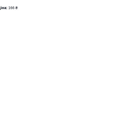
іна:
166 ₴