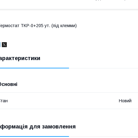
ермостат TKP-0+205 ут. (під клемми)
арактеристики
Основні
Стан
Новий
нформація для замовлення