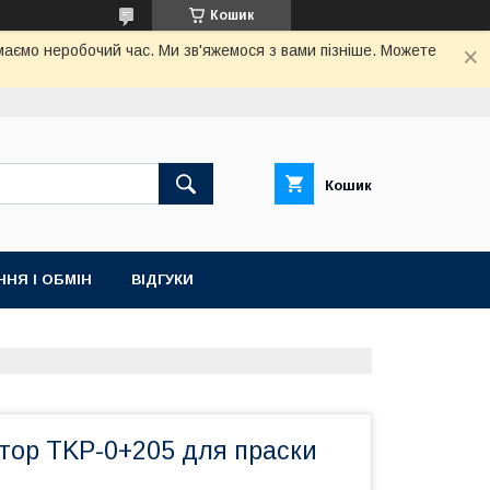
Кошик
маємо неробочий час. Ми зв'яжемося з вами пізніше. Можете
Кошик
НЯ І ОБМІН
ВІДГУКИ
тор TKP-0+205 для праски