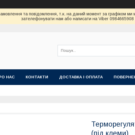
амовлення та повідомлення, т.к. на даний момент за графіком ми 
зателефонувати нам або написати на Viber 0984665908
РО НАС
КОНТАКТИ
ДОСТАВКА І ОПЛАТА
ПОВЕРНЕН
Терморегуля
(під клеми)