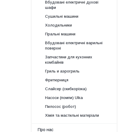
Вбудовані електричні духові
шафи
Сушильні машини
Холодильники
Пральні машини
Вбудовані електричні варильні
поверхні
Запчастини для кухонних
комбайнів
Гриль и аэрогриль
Фритюрниця
Слайсер (скибкорізка)
Насоси (помпи) Ulka
Пилосос (робот)
Хімія та мастильні матеріали
Про нас