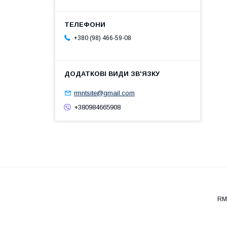
+380 (98) 466-59-08
rmntsite@gmail.com
+380984665908