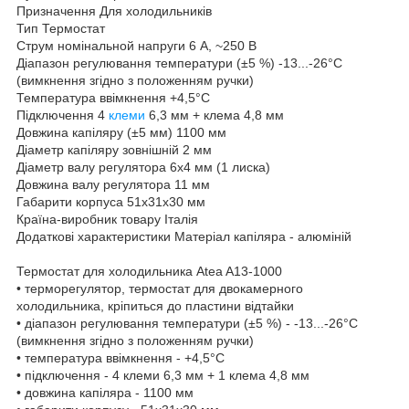
Призначення Для холодильників
Тип Термостат
Струм номінальной напруги 6 А, ~250 В
Діапазон регулювання температури (±5 %) -13...-26°С
(вимкнення згідно з положенням ручки)
Температура ввімкнення +4,5°С
Підключення 4
клеми
6,3 мм + клема 4,8 мм
Довжина капіляру (±5 мм) 1100 мм
Діаметр капіляру зовнішній 2 мм
Діаметр валу регулятора 6х4 мм (1 лиска)
Довжина валу регулятора 11 мм
Габарити корпуса 51х31х30 мм
Країна-виробник товару Італія
Додаткові характеристики Матеріал капіляра - алюміній
Термостат для холодильника Atea A13-1000
• терморегулятор, термостат для двокамерного
холодильника, кріпиться до пластини відтайки
• діапазон регулювання температури (±5 %) - -13...-26°С
(вимкнення згідно з положенням ручки)
• температура ввімкнення - +4,5°С
• підключення - 4 клеми 6,3 мм + 1 клема 4,8 мм
• довжина капіляра - 1100 мм