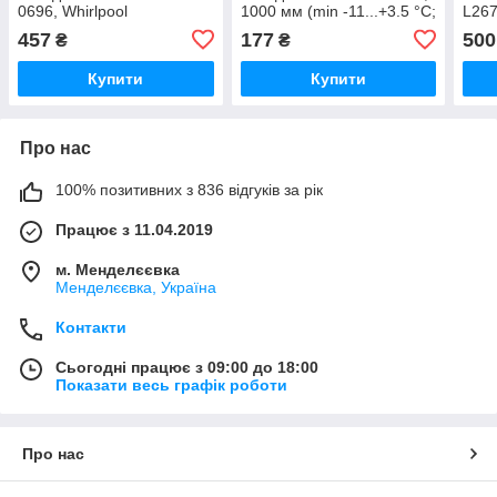
0696, Whirlpool
1000 мм (min -11...+3.5 °C;
L267
481228238175, 700 мм
max -26...+3.5 °C)
-10.
457
177
500
₴
₴
(-33...+4.5°C)
-29.
Купити
Купити
Про нас
100% позитивних з 836 відгуків за рік
Працює з 11.04.2019
м. Менделєєвка
Менделєєвка, Україна
Контакти
Сьогодні працює з 09:00 до 18:00
Показати весь графік роботи
Про нас