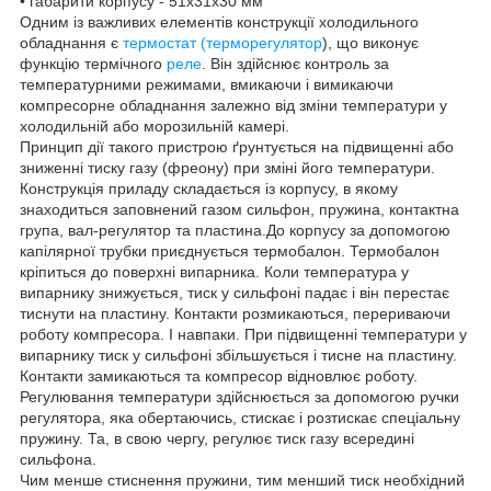
• габарити корпусу - 51х31х30 мм
Одним із важливих елементів конструкції холодильного
обладнання є
термостат (терморегулятор
), що виконує
функцію термічного
реле
. Він здійснює контроль за
температурними режимами, вмикаючи і вимикаючи
компресорне обладнання залежно від зміни температури у
холодильній або морозильній камері.
Принцип дії такого пристрою ґрунтується на підвищенні або
зниженні тиску газу (фреону) при зміні його температури.
Конструкція приладу складається із корпусу, в якому
знаходиться заповнений газом сильфон, пружина, контактна
група, вал-регулятор та пластина.До корпусу за допомогою
капілярної трубки приєднується термобалон. Термобалон
кріпиться до поверхні випарника. Коли температура у
випарнику знижується, тиск у сильфоні падає і він перестає
тиснути на пластину. Контакти розмикаються, перериваючи
роботу компресора. І навпаки. При підвищенні температури у
випарнику тиск у сильфоні збільшується і тисне на пластину.
Контакти замикаються та компресор відновлює роботу.
Регулювання температури здійснюється за допомогою ручки
регулятора, яка обертаючись, стискає і розтискає спеціальну
пружину. Та, в свою чергу, регулює тиск газу всередині
сильфона.
Чим менше стиснення пружини, тим менший тиск необхідний