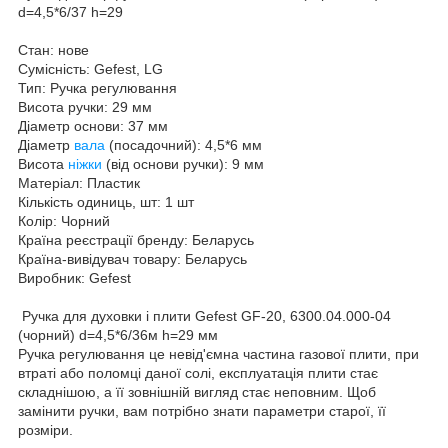
d=4,5*6/37 h=29
Стан: нове
Сумісність: Gefest, LG
Тип: Ручка регулювання
Висота ручки: 29 мм
Діаметр основи: 37 мм
Діаметр
вала
(посадочний): 4,5*6 мм
Висота
ніжки
(від основи ручки): 9 мм
Матеріал: Пластик
Кількість одиниць, шт: 1 шт
Колір: Чорний
Країна реєстрації бренду: Беларусь
Країна-вивідувач товару: Беларусь
Виробник: Gefest
Ручка для духовки і плити Gefest GF-20, 6300.04.000-04
(чорний) d=4,5*6/36м h=29 мм
Ручка регулювання це невід'ємна частина газової плити, при
втраті або поломці даної солі, експлуатація плити стає
складнішою, а її зовнішній вигляд стає неповним. Щоб
замінити ручки, вам потрібно знати параметри старої, її
розміри.