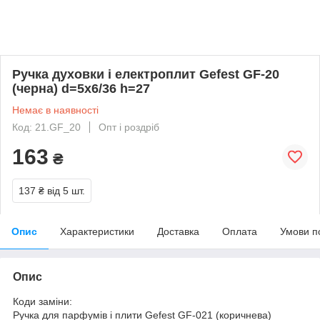
Ручка духовки і електроплит Gefest GF-20
(черна) d=5x6/36 h=27
Немає в наявності
Код: 21.GF_20
Опт і роздріб
163
₴
137 ₴
від 5 шт.
Опис
Характеристики
Доставка
Оплата
Умови п
Опис
Коди заміни:
Ручка для парфумів і плити Gefest GF-021 (коричнева)