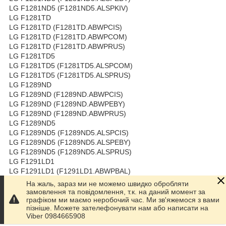
LG F1281ND5 (F1281ND5.ALSPKIV)
LG F1281TD
LG F1281TD (F1281TD.ABWPCIS)
LG F1281TD (F1281TD.ABWPCOM)
LG F1281TD (F1281TD.ABWPRUS)
LG F1281TD5
LG F1281TD5 (F1281TD5.ALSPCOM)
LG F1281TD5 (F1281TD5.ALSPRUS)
LG F1289ND
LG F1289ND (F1289ND.ABWPCIS)
LG F1289ND (F1289ND.ABWPEBY)
LG F1289ND (F1289ND.ABWPRUS)
LG F1289ND5
LG F1289ND5 (F1289ND5.ALSPCIS)
LG F1289ND5 (F1289ND5.ALSPEBY)
LG F1289ND5 (F1289ND5.ALSPRUS)
LG F1291LD1
LG F1291LD1 (F1291LD1.ABWPBAL)
LG F1291LD1 (F1291LD1.ABWPCIS)
На жаль, зараз ми не можемо швидко обробляти
LG F1291LD1 (F1291LD1.ABWPCOM)
замовлення та повідомлення, т.к. на даний момент за
LG F1292LD
графіком ми маємо неробочий час. Ми зв'яжемося з вами
пізніше. Можете зателефонувати нам або написати на
LG F1292LD (F1292LD.ABWPCIS)
Viber 0984665908
LG F1292MD