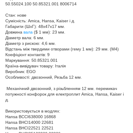
50.55024.100 50.85321.001 8006714
Стан: нове
Сумісність: Amica, Hansa, Kaiser і д.
Габарити (ШхГ): 48x47x17 мм.
Довжина
вала
($ 1 мм): 23 мм.
Діаметр вала: 6 мм.
Діаметр з рискою: 4,6 мм.
Відстань між твердими отворами (гему 1 мм): 29 мм. (М4)
Коефіцієнт контактів: 9
Маркування: 50.85321.001
Країна-вивідувач товару: Італія
Виробник: EGO
Особливості: двозонний, Резьба 12 мм.
Механічний двозонний, з різьбленням 12 мм. перемикач
потужності конфорок для електроплит Amica, Hansa, Kaiser і
д.
Використовується в модлях:
Hansa BCCI638000 16868
Hansa BHCI14000 22681
Hansa BHCI22521 22521