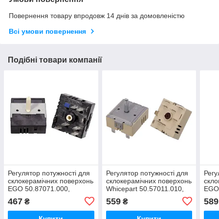
Повернення товару впродовж 14 днів за домовленістю
Всі умови повернення
Подібні товари компанії
Регулятор потужності для
Регулятор потужності для
Регу
склокерамічних поверхонь
склокерамічних поверхонь
скло
EGO 50.87071.000,
Whicepart 50.57011.010,
EGO 
Whirlpool 481927328135
50.57021.010
Elec
467
559
589
₴
₴
Купити
Купити