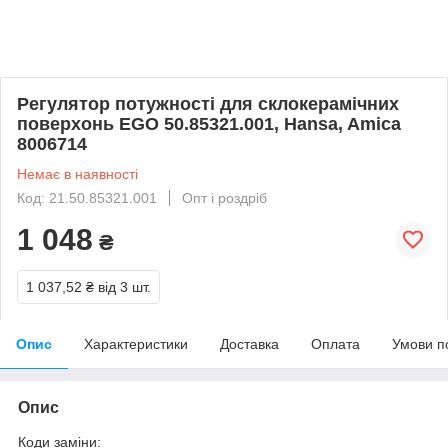
Регулятор потужності для склокерамічних
поверхонь EGO 50.85321.001, Hansa, Amica
8006714
Немає в наявності
Код: 21.50.85321.001
Опт і роздріб
1 048
₴
1 037,52 ₴
від 3 шт.
Опис
Характеристики
Доставка
Оплата
Умови п
Опис
Коди заміни: