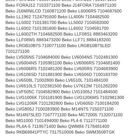
Beko FORAJ12 7153371100 Beko J14FORA 7164971100
Beko J16MINILCD 7160871100 Beko L6006RS 7104687600
Beko LL1962 7124791600 Beko LL400N 7104482500
Beko LL5002 7101381700 Beko LL5002 7104582000
Beko LL6002 7101381600 Beko LL6002 7104581700
Beko LL6002TH 7104682500 Beko LLF08S1 8883463200
Beko LLF08W1 8883473200 Beko LLF71 8884183200
Beko LRGB10B7S 7100771100 Beko LRGB10B7SLED
7101271100
Beko LV505NS 7104684000 Beko LV6004NS 7102481300
Beko LV6004NS 7105981100 Beko LV6006RS 7104681400
Beko LV6006RS 7102481200 Beko LV605RS 7104683900
Beko LV6106SD 7101881900 Beko LV6506D 7100183700
Beko LV6508L 71002800 Beko LV6510L 7101484100
Beko LV6510LS 7102381500 Beko LV7612M 7101282200
Beko LVF505C 7104582900 Beko LVG1005J 7101484500
Beko LVG1006K 7101181900 Beko LVG1206MS 7102981300
Beko LVG1206R 7101282800 Beko LVG605D 7100184200
Beko LVG805J 7100283900 Beko M14N7S 7150371100
Beko M14N7SLED 7167771100 Beko MC72005 7132071100
Beko MG1000 7101494000 Beko PL4-6 7112771100
Beko PL4A-5 7119571400 Beko QWM84 7178481400
Beko RKB68841PTYC 7317510006 Beko SWM3508TGK