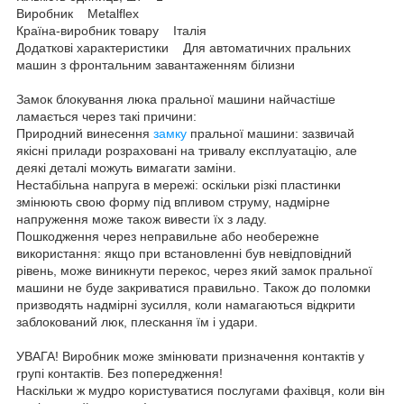
Виробник Metalflex
Країна-виробник товару Італія
Додаткові характеристики Для автоматичних пральних
машин з фронтальним завантаженням білизни
Замок блокування люка пральної машини найчастіше
ламається через такі причини:
Природний винесення
замку
пральної машини: зазвичай
якісні прилади розраховані на тривалу експлуатацію, але
деякі деталі можуть вимагати заміни.
Нестабільна напруга в мережі: оскільки різкі пластинки
змінюють свою форму під впливом струму, надмірне
напруження може також вивести їх з ладу.
Пошкодження через неправильне або необережне
використання: якщо при встановленні був невідповідний
рівень, може виникнути перекос, через який замок пральної
машини не буде закриватися правильно. Також до поломки
призводять надмірні зусилля, коли намагаються відкрити
заблокований люк, плескання їм і удари.
УВАГА! Виробник може змінювати призначення контактів у
групі контактів. Без попередження!
Наскільки ж мудро користуватися послугами фахівця, коли він