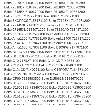
Beko 2529CX 7108171100 Beko 2618BX 7104970299
Beko 2618BX 7104970200 Beko 2618BX 7100670299
Beko 2618BX 7100670200 Beko 2618BX 7100681200
Beko 5602T 7127771100 Beko 60HZ 7146671100
Beko 6KGFRCS 7158171100 Beko 77125XL 7142971200
Beko 77145XL 7143071200 Beko 77165 7154071100
Beko 77165XL 7154071200 Beko 78120AQ 7134371300
Beko 8KGN7S 7157571100 Beko Anka1200 7177571200
Beko Anka1200 7177571100 Beko Anka1400 7177171100
Beko Anka1400 7178471100 Beko Anka1600 7177271100
Beko Anka1600 7178371100 Beko B109KG 7177071100
Beko B10B7S 7178571100 Beko B10B7SLED 7178671100
Beko B10J16 7179071100 Beko B10M16 7178971100
Beko C10 7139271100 Beko C10LCD 7140671100
Beko C12 7139371100 Beko C12FORA 7164871100
Beko C12LCD 7140771100 Beko C14FORA 7164771100
Beko C15MINILCD 7142671200 Beko CF60 7129795700
Beko CF90 7132593500 Beko D15061B 7134670200
Beko D15062B 7134770200 Beko D15081B 7134870200
Beko D15081BS 7134970200 Beko D15082B 7135070200
Beko D15101B 7135170200 Beko D15102B 7135270200
Beko D15102BS 7135370200 Beko D16081E 7135470200
Beko D16082E 7135570200 Beko D16101E 7135670200