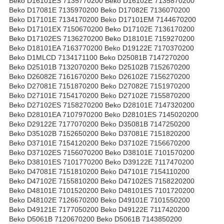
Beko D16101ES 7135770200 Beko D16102E 7135870200
Beko D17081E 7135970200 Beko D17082E 7136070200
Beko D17101E 7134170200 Beko D17101EM 7144670200
Beko D17101EX 7150670200 Beko D17102E 7136170200
Beko D17102ES 7136270200 Beko D18101E 7159270200
Beko D18101EA 7163770200 Beko D19122E 7170370200
Beko D1MLCD 7134171100 Beko D25081B 7147270200
Beko D25101B 7132070200 Beko D25102B 7152670200
Beko D26082E 7161670200 Beko D26102E 7156270200
Beko D27081E 7151870200 Beko D27082E 7151970200
Beko D27101E 7154170200 Beko D27102E 7155870200
Beko D27102ES 7158270200 Beko D28101E 7147320200
Beko D28101EA 7107970200 Beko D28101ES 7145020200
Beko D29122E 7177070200 Beko D35081B 7147250200
Beko D35102B 7152650200 Beko D37081E 7151820200
Beko D37101E 7154120200 Beko D37102E 7156670200
Beko D37102ES 7156070200 Beko D38101E 7101570200
Beko D38101ES 7101770200 Beko D39122E 7117470200
Beko D47081E 7151810200 Beko D47101E 7154110200
Beko D47102E 7155810200 Beko D47102ES 7158220200
Beko D48101E 7101520200 Beko D48101ES 7101720200
Beko D48102E 7126670200 Beko D49101E 7101550200
Beko D49121E 7177050200 Beko D49122E 7117420200
Beko D5061B 7120670200 Beko D5061B 7143850200