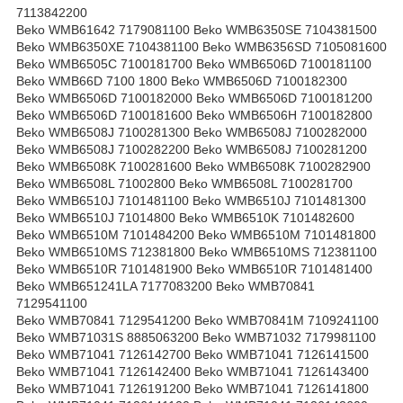
7113842200
Beko WMB61642 7179081100 Beko WMB6350SE 7104381500
Beko WMB6350XE 7104381100 Beko WMB6356SD 7105081600
Beko WMB6505C 7100181700 Beko WMB6506D 7100181100
Beko WMB66D 7100 1800 Beko WMB6506D 7100182300
Beko WMB6506D 7100182000 Beko WMB6506D 7100181200
Beko WMB6506D 7100181600 Beko WMB6506H 7100182800
Beko WMB6508J 7100281300 Beko WMB6508J 7100282000
Beko WMB6508J 7100282200 Beko WMB6508J 7100281200
Beko WMB6508K 7100281600 Beko WMB6508K 7100282900
Beko WMB6508L 71002800 Beko WMB6508L 7100281700
Beko WMB6510J 7101481100 Beko WMB6510J 7101481300
Beko WMB6510J 71014800 Beko WMB6510K 7101482600
Beko WMB6510M 7101484200 Beko WMB6510M 7101481800
Beko WMB6510MS 712381800 Beko WMB6510MS 712381100
Beko WMB6510R 7101481900 Beko WMB6510R 7101481400
Beko WMB651241LA 7177083200 Beko WMB70841
7129541100
Beko WMB70841 7129541200 Beko WMB70841M 7109241100
Beko WMB71031S 8885063200 Beko WMB71032 7179981100
Beko WMB71041 7126142700 Beko WMB71041 7126141500
Beko WMB71041 7126142400 Beko WMB71041 7126143400
Beko WMB71041 7126191200 Beko WMB71041 7126141800