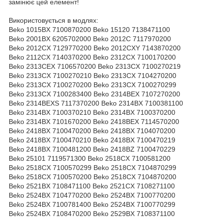
замінює цей елемент!
Використовується в модлях:
Beko 1015BX 7100870200 Beko 15120 7138471100
Beko 2001BX 6205702000 Beko 2012C 7117970200
Beko 2012CX 7129770200 Beko 2012CXY 7143870200
Beko 2112CX 7140370200 Beko 2312CX 7100170200
Beko 2313CEX 7106570200 Beko 2313CX 7100270219
Beko 2313CX 7100270210 Beko 2313CX 7104270200
Beko 2313CX 7100270200 Beko 2313CX 7100270299
Beko 2313CX 7100283400 Beko 2314BEX 7107270200
Beko 2314BEXS 7117370200 Beko 2314BX 7100381100
Beko 2314BX 7100370210 Beko 2314BX 7100370200
Beko 2314BX 7101670200 Beko 2418BEX 7114570200
Beko 2418BX 7100470200 Beko 2418BX 7104070200
Beko 2418BX 7100470210 Beko 2418BX 7100470219
Beko 2418BX 7100481200 Beko 2418BZ 7100470229
Beko 25101 7119571300 Beko 2518CX 7100581200
Beko 2518CX 7100570299 Beko 2518CX 7104870299
Beko 2518CX 7100570200 Beko 2518CX 7104870200
Beko 2521BX 7108471100 Beko 2521CX 7108271100
Beko 2524BX 7104770200 Beko 2524BX 7100770200
Beko 2524BX 7100781400 Beko 2524BX 7100770299
Beko 2524BX 7108470200 Beko 2529BX 7108371100