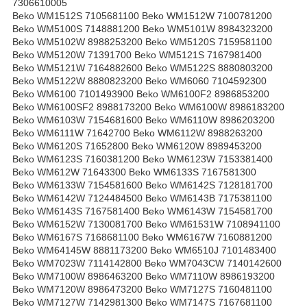
7306610005
Beko WM1512S 7105681100 Beko WM1512W 7100781200
Beko WM5100S 7148881200 Beko WM5101W 8984323200
Beko WM5102W 8988253200 Beko WM5120S 7159581100
Beko WM5120W 71391700 Beko WM5121S 7167981400
Beko WM5121W 7164882600 Beko WM5122S 8880803200
Beko WM5122W 8880823200 Beko WM6060 7104592300
Beko WM6100 7101493900 Beko WM6100F2 8986853200
Beko WM6100SF2 8988173200 Beko WM6100W 8986183200
Beko WM6103W 7154681600 Beko WM6110W 8986203200
Beko WM6111W 71642700 Beko WM6112W 8988263200
Beko WM6120S 71652800 Beko WM6120W 8989453200
Beko WM6123S 7160381200 Beko WM6123W 7153381400
Beko WM612W 71643300 Beko WM6133S 7167581300
Beko WM6133W 7154581600 Beko WM6142S 7128181700
Beko WM6142W 7124484500 Beko WM6143B 7175381100
Beko WM6143S 7167581400 Beko WM6143W 7154581700
Beko WM6152W 7130081700 Beko WM61531W 7108941100
Beko WM6167S 7168681100 Beko WM6167W 7160881200
Beko WM64145W 8881173200 Beko WM6510J 7101483400
Beko WM7023W 7114142800 Beko WM7043CW 7140142600
Beko WM7100W 8986463200 Beko WM7110W 8986193200
Beko WM7120W 8986473200 Beko WM7127S 7160481100
Beko WM7127W 7142981300 Beko WM7147S 7167681100