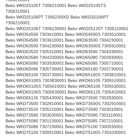
Beko WKD25105T 7306210001 Beko WKD25105TS
7306310001
Beko WKD25106PT 7306230002 Beko WKD25106PT
7306210002
Beko WKD25106T 7306230001 Beko WKD25125T 7306110001
Beko WKD54500 7303410001 Beko WKD54500S 7303510001
Beko WKD54580 7303610001 Beko WKD63500 7304230001
Beko WKD63500 7304230003 Beko WKD63500S 7305910001
Beko WKD63520 7305310001 Beko WKD63580 7304330001
Beko WKD63580 7304330003 Beko WKD65080 7303930001
Beko WKD65080 7303930002 Beko WKD65085 7305710001
Beko WKD65086 7305730001 Beko WKD65100 7303730003
Beko WKD65100 7303730001 Beko WKD65100S 7303810001
Beko WKD65100S 7303830001 Beko WKD65105 7305510001
Beko WKD65105S 7305610001 Beko WKD65106 7305530001
Beko WKD65106S 7305630001 Beko WKD65125 7305410001
Beko WKD65126 7305430001 Beko WKD73500 7302830001
Beko WKD73500 7302810001 Beko WKD73500S 7302910001
Beko WKD73520 7305210001 Beko WKD73580 7303010001
Beko WKD73580 7303030001 Beko WKD75080 7301110001
Beko WKD75080 7301130001 Beko WKD75085 7307210001
Beko WKD75086 7307230001 Beko WKD75100 7300930001
Beko WKD75100 7300910001 Beko WKD75100S 7301030001