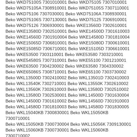
Beko WKD75100S 7301010001 Beko WKD75105 7307010001
Beko WKD75105A 7308910001 Beko WKD75105S 7307110001
Beko WKD75106 7307030001 Beko WKD75106A 7308930001
Beko WKD75106S 7307130001 Beko WKD75125 7306910001
Beko WKD75126 7306930001 Beko WKE13560D 7302610001
Beko WKE13580D 7302510001 Beko WKE14500D 7301610003
Beko WKE14560D 7301910004 Beko WKE14580D 7301810004
Beko WKE15065D 7306810001 Beko WKE15080D 7300610001
Beko WKE15085D 7306710001 Beko WKE15105D 7306610001
Beko WKE53500 7303110001 Beko WKE53580 7303210001
Beko WKE54580S 7307310001 Beko WKE55100 7301210001
Beko WKE63500 7304230002 Beko WKE63580 7304330002
Beko WKE65086S 7308710001 Beko WKE65100 7303730002
Beko WKL13500D 7302410002 Beko WKL13501D 7302410003
Beko WKL13540K 7302710001 Beko WKL13550K 7302610002
Beko WKL13560K 7302610003 Beko WKL13580D 7302510002
Beko WKL13580D 7302530001 Beko WKL14500D 7301630004
Beko WKL14500D 7301610002 Beko WKL14560D 7301910003
Beko WKL14580D 7301810003 Beko WKL14580D 7301830005
Beko WKL15040KB 7300830001 Beko WKL15050KB
7300710001
Beko WKL15050KB 7300730004 Beko WKL15056K 7309130001
Beko WKL15060KB 7300730001 Beko WKL15060KB
7300710002