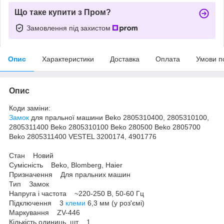
Що таке купити з Пром?
Замовлення під захистом
Опис
Характеристики
Доставка
Оплата
Умови п
Опис
Коди заміни:
Замок
для пральної машини Beko 2805310400, 2805310100,
2805311400 Beko 2805310100 Beko 280500 Beko 2805700
Beko 2805311400 VESTEL 3200174, 4901776
Стан Новий
Сумісність Beko, Blomberg, Haier
Призначення Для пральних машин
Тип Замок
Напруга і частота ~220-250 В, 50-60 Гц
Підключення 3
клеми
6,3 мм (у роз'ємі)
Маркування ZV-446
Кількість одиниць, шт 1