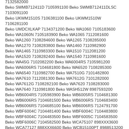
7132582000
Beko SWMB712411D 7105991100 Beko SWMB712411DLSC
7103091100
Beko UKWM1510S 7106381100 Beko UKWM1510W
7106281100
Beko UMDCXLKAP 7134371200 Beko WA1060 7105183600
Beko WA1060N 7105183900 Beko WA1065 7112081600
Beko WA1260 7108284600 Beko WA1265 7108285000
Beko WA1270 7108283800 Beko WA1460 7110982900
Beko WA1465 7110983300 Beko WA1510 7112081200
Beko WA1520 7108282400 Beko WA1540 7110981600
Beko WA45G 7102082200 Beko WA6004RS 7105981200
Beko WA6006RS 7104681800 Beko WA6520 7108285300
Beko WA6540 7110982700 Beko WA7510G 7101482800
Beko WA7610 7112081300 Beko WA7612G 7101282000
Beko WA7612G 7108282100 Beko WA7620 7108283000
Beko WA7640 7110981800 Beko WASH512W 8987593200
Beko WB6004RS 7105983900 Beko WB6005RS 7104681300
Beko WB6006RS 7104681500 Beko WB6006RS 7104683400
Beko WB6006RS 7104685100 Beko WB6006RS 7124791700
Beko WBF6004C 7104481400 Beko WBF6004C 7104483800
Beko WBF6004C 7104483500 Beko WBF6005C 7104583500
Beko WBF6006C 7104582500 Beko WCA75107 898XXX3600
Beko WCA77127 888XXX6600 Beko WCB15100PT 8988513200