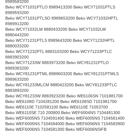
8989583200
Beko WCY71031PTLO 8989413200 Beko WCY71031PTLS
8989593200
Beko WCY71031PTLSO 8989653200 Beko WCY71032HPTL
8989913200
Beko WCY71032LM 8880433200 Beko WCY71032LW
8880443200
Beko WCY71231PTLS 8989643200 Beko WCY71232HPTL
8880033200
Beko WCY71232PTL 8883103200 Beko WCY71233PTLC
8883903200
Beko WCY71233W 8883973200 Beko WCY81231PTLO
8989383200
Beko WCY81231PTML 8989603200 Beko WCY81231PTMLS
8989633200
Beko WCY81233MLCM 8880423200 Beko WCY81233PTLC
8883893200
Beko WCY81233W 8883923200 Beko WE6106SN 7101881700
Beko WE6108D 7104281200 Beko WE6108SD 7101981700
Beko WE6110E 7102581100 Beko WE6110E 71053700
Beko WE6110SE 710 200800 Beko WEF6004NS 7104481300
Beko WEF6005NS 7104591400 Beko WEF6005NS 7104581400
Beko WEF6005NS 7104584000 Beko WEF6006NS 7104583900
Beko WEF6006NS 7104581300 Beko WEF6006NSIFB