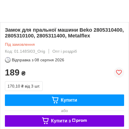
Замок для пральної машини Beko 2805310400,
2805310100, 2805311400, Metalflex
Під замовлення
Код: 01.148SI03_Orig
Опт і роздріб
Відправка з
08 серпня 2026
189
₴
170,10 ₴
від 3 шт.
Купити
або
Купити з