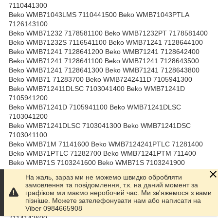
7110441300
Beko WMB71043LMS 7110441500 Beko WMB71043PTLA
7126143100
Beko WMB71232 7178581100 Beko WMB71232PT 7178581400
Beko WMB71232S 7116541100 Beko WMB71241 7128644100
Beko WMB71241 7128641200 Beko WMB71241 7128642400
Beko WMB71241 7128641100 Beko WMB71241 7128643500
Beko WMB71241 7128641300 Beko WMB71241 7128643800
Beko WMB71 71283700 Beko WMB7242411D 7105941300
Beko WMB712411DLSC 7103041400 Beko WMB71241D
7105941200
Beko WMB71241D 7105941100 Beko WMB71241DLSC
7103041200
Beko WMB71241DLSC 7103041300 Beko WMB71241DSC
7103041100
Beko WMB71M 71141600 Beko WMB7124241PTLC 71281400
Beko WMB71PTLC 71282700 Beko WMB71241PTM 711400
Beko WMB71S 7103241600 Beko WMB71S 7103241900
Beko WMB71S 7103241100 Beko WMB71S 7103241300
На жаль, зараз ми не можемо швидко обробляти
Beko WMB71242 7128642500 Beko WMB71242M 7313130001
замовлення та повідомлення, т.к. на даний момент за
Beko WMB71242M 7114141900 Beko WMB71242MBL
графіком ми маємо неробочий час. Ми зв'яжемося з вами
7128141200
пізніше. Можете зателефонувати нам або написати на
Viber 0984665908
Beko WMB71242MS 7313130003 Beko WMB71242PLPTLMA
7114142600