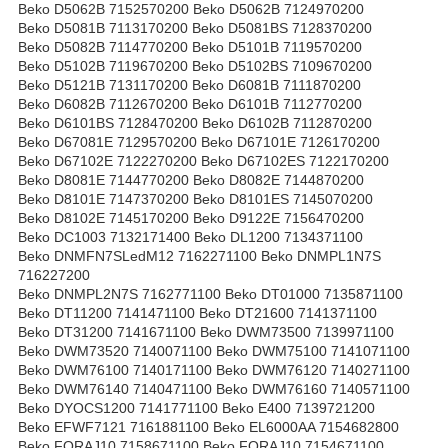
Beko D5062B 7152570200 Beko D5062B 7124970200
Beko D5081B 7113170200 Beko D5081BS 7128370200
Beko D5082B 7114770200 Beko D5101B 7119570200
Beko D5102B 7119670200 Beko D5102BS 7109670200
Beko D5121B 7131170200 Beko D6081B 7111870200
Beko D6082B 7112670200 Beko D6101B 7112770200
Beko D6101BS 7128470200 Beko D6102B 7112870200
Beko D67081E 7129570200 Beko D67101E 7126170200
Beko D67102E 7122270200 Beko D67102ES 7122170200
Beko D8081E 7144770200 Beko D8082E 7144870200
Beko D8101E 7147370200 Beko D8101ES 7145070200
Beko D8102E 7145170200 Beko D9122E 7156470200
Beko DC1003 7132171400 Beko DL1200 7134371100
Beko DNMFN7SLedM12 7162271100 Beko DNMPL1N7S
716227200
Beko DNMPL2N7S 7162771100 Beko DT01000 7135871100
Beko DT11200 7141471100 Beko DT21600 7141371100
Beko DT31200 7141671100 Beko DWM73500 7139971100
Beko DWM73520 7140071100 Beko DWM75100 7141071100
Beko DWM76100 7140171100 Beko DWM76120 7140271100
Beko DWM76140 7140471100 Beko DWM76160 7140571100
Beko DYOCS1200 7141771100 Beko E400 7139721200
Beko EFWF7121 7161881100 Beko EL6000AA 7154682800
Beko FORAJ10 7158671100 Beko FORAJ10 7154671100