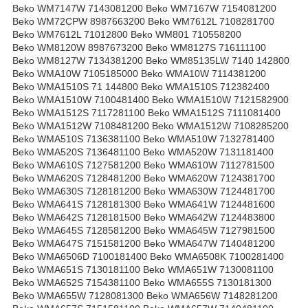
Beko WM7147W 7143081200 Beko WM7167W 7154081200
Beko WM72CPW 8987663200 Beko WM7612L 7108281700
Beko WM7612L 71012800 Beko WM801 710558200
Beko WM8120W 8987673200 Beko WM8127S 716111100
Beko WM8127W 7134381200 Beko WM85135LW 7140 142800
Beko WMA10W 7105185000 Beko WMA10W 7114381200
Beko WMA1510S 71 144800 Beko WMA1510S 712382400
Beko WMA1510W 7100481400 Beko WMA1510W 7121582900
Beko WMA1512S 7117281100 Beko WMA1512S 7111081400
Beko WMA1512W 7108481200 Beko WMA1512W 7108285200
Beko WMA510S 7136381100 Beko WMA510W 7132781400
Beko WMA520S 7136481100 Beko WMA520W 7131181400
Beko WMA610S 7127581200 Beko WMA610W 7112781500
Beko WMA620S 7128481200 Beko WMA620W 7124381700
Beko WMA630S 7128181200 Beko WMA630W 7124481700
Beko WMA641S 7128181300 Beko WMA641W 7124481600
Beko WMA642S 7128181500 Beko WMA642W 7124483800
Beko WMA645S 7128581200 Beko WMA645W 7127981500
Beko WMA647S 7151581200 Beko WMA647W 7140481200
Beko WMA6506D 7100181400 Beko WMA6508K 7100281400
Beko WMA651S 7130181100 Beko WMA651W 7130081100
Beko WMA652S 7154381100 Beko WMA655S 7130181300
Beko WMA655W 7128081300 Beko WMA656W 7148281200