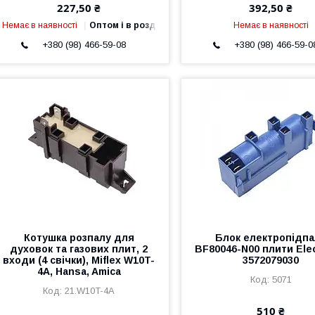
227,50 ₴
392,50 ₴
Немає в наявності
Оптом і в роздріб
Немає в наявності
+380 (98) 466-59-08
+380 (98) 466-59-0
Котушка розпалу для
Блок електропідпа
духовок та газових плит, 2
BF80046-N00 плити Elec
входи (4 свічки), Miflex W10T-
3572079030
4A, Hansa, Amica
5071
21.W10T-4A
510 ₴