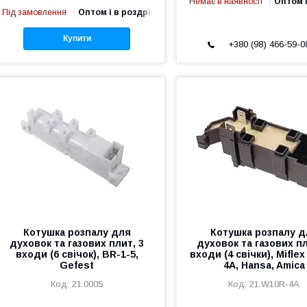
Немає в наявності
Оптом і
Під замовлення
Оптом і в роздріб
Купити
+380 (98) 466-59-0
Котушка розпалу для
Котушка розпалу д
духовок та газових плит, 3
духовок та газових пл
входи (6 свічок), BR-1-5,
входи (4 свічки), Mifle
Gefest
4A, Hansa, Amica
21.0005
21.W10R-4A