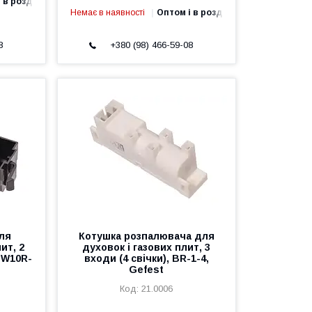
 в роздріб
Немає в наявності
Оптом і в роздріб
8
+380 (98) 466-59-08
ля
Котушка розпалювача для
ит, 2
духовок і газових плит, 3
x W10R-
входи (4 свічки), BR-1-4,
Gefest
21.0006