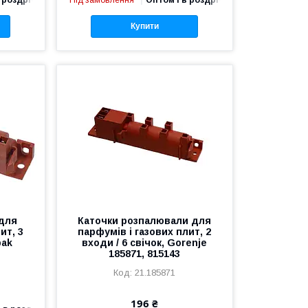
 роздріб
Під замовлення
Оптом і в роздріб
Купити
 для
Каточки розпалювали для
ит, 3
парфумів і газових плит, 2
pak
входи / 6 свічок, Gorenje
185871, 815143
21.185871
196 ₴