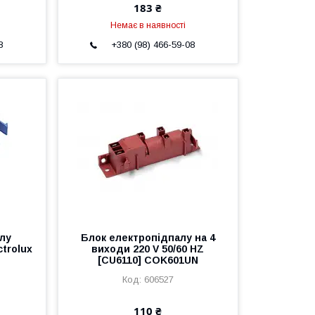
183 ₴
Немає в наявності
8
+380 (98) 466-59-08
лу
Блок електропідпалу на 4
trolux
виходи 220 V 50/60 HZ
[CU6110] COK601UN
606527
110 ₴