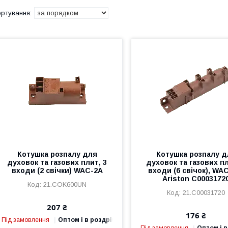
Котушка розпалу для
Котушка розпалу д
духовок та газових плит, 3
духовок та газових пл
входи (2 свічки) WAC-2A
входи (6 свічок), WA
Ariston C0003172
21.COK600UN
21.C00031720
207 ₴
176 ₴
Під замовлення
Оптом і в роздріб