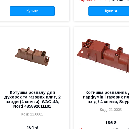
Під замовлення
Оптом і в
Купити
Купити
Котушка розпалу для
Котишка розпалила
духовок та газових плит, 2
парфумів і газових пл
входи (4 свічки), WAC-4A,
вхід / 4 свічки, Soy
Nord 485892011101
21.0003
21.0001
186 ₴
161 ₴