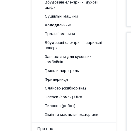
Вбудовані електричні духові
шафи
Сушильні машини
Холодильники
Пральні машини
Вбудовані електричні варильні
поверхні
Запчастини для кухонних
комбайнів
Гриль и аэрогриль
Фритюрниця
Слайсер (скибкорізка)
Насоси (помпи) Ulka
Пилосос (робот)
Хімія та мастильні матеріали
Про нас