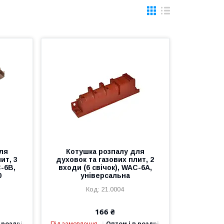
ля
Котушка розпалу для
ит, 3
духовок та газових плит, 2
C-6B,
входи (6 свічок), WAC-6A,
0
універсальна
21.0004
166 ₴