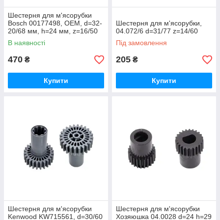
Шестерня для м'ясорубки
Bosch 00177498, OEM, d=32-
Шестерня для м'ясорубки,
20/68 мм, h=24 мм, z=16/50
04.072/6 d=31/77 z=14/60
В наявності
Під замовлення
470
205
₴
₴
Купити
Купити
Шестерня для м'ясорубки
Шестерня для м'ясорубки
Kenwood KW715561, d=30/60
Хозяюшка 04.0028 d=24 h=29