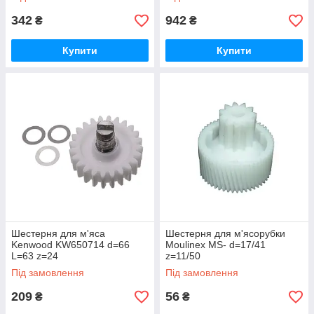
342
942
₴
₴
Купити
Купити
Шестерня для м'яса
Шестерня для м'ясорубки
Kenwood KW650714 d=66
Moulinex MS- d=17/41
L=63 z=24
z=11/50
Під замовлення
Під замовлення
209
56
₴
₴