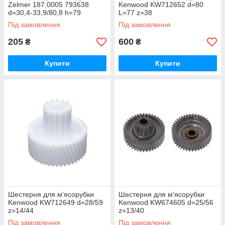
Zelmer 187.0005 793638
Kenwood KW712652 d=80
d=30,4-33,9/80,8 h=79
L=77 z=38
z=12/38
Під замовлення
Під замовлення
205
600
₴
₴
Купити
Купити
Шестерня для м'ясорубки
Шестерня для м'ясорубки
Kenwood KW712649 d=28/59
Kenwood KW674605 d=25/56
z=14/44
z=13/40
Під замовлення
Під замовлення