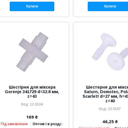
Купити
Купити
Шестірня для міксера
Шестерня для мікс
Gorenje 341729 d=32.8 мм,
Saturn, Domotec, Pola
z=43
Scarlett d=27 мм, h=4
z=40
12.0104
12.0107
169 ₴
46,25 ₴
Під замовлення
Оптом і в роздріб