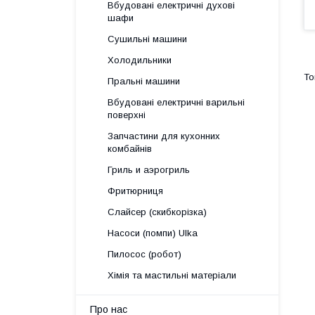
Вбудовані електричні духові
шафи
Сушильні машини
Холодильники
Пральні машини
Вбудовані електричні варильні
поверхні
Запчастини для кухонних
комбайнів
Гриль и аэрогриль
Фритюрниця
Слайсер (скибкорізка)
Насоси (помпи) Ulka
Пилосос (робот)
Хімія та мастильні матеріали
Про нас