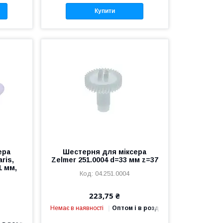
Купити
ера
Шестерня для міксера
ris,
Zelmer 251.0004 d=33 мм z=37
1 мм,
04.251.0004
223,75 ₴
Немає в наявності
Оптом і в роздріб