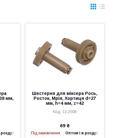
ера
Шестерня для міксера Рось,
/38 мм,
Росток, Мрія, Хортиця d=27
мм, h=4 мм, z=42
12.2008
69 ₴
 роздріб
Під замовлення
Оптом і в роздріб