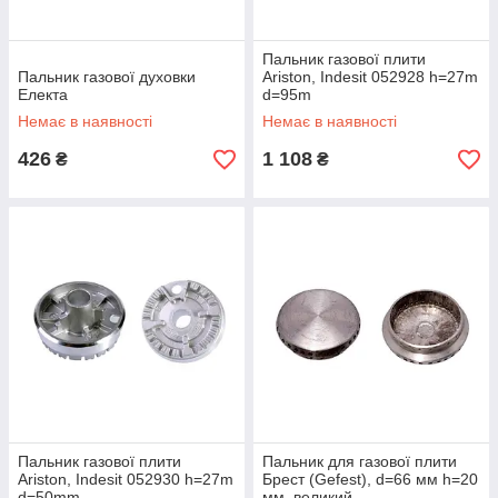
Пальник газової плити
Пальник газової духовки
Ariston, Indesit 052928 h=27m
Електа
d=95m
Немає в наявності
Немає в наявності
426
1 108
₴
₴
Пальник газової плити
Пальник для газової плити
Ariston, Indesit 052930 h=27m
Брест (Gefest), d=66 мм h=20
d=50mm
мм, великий