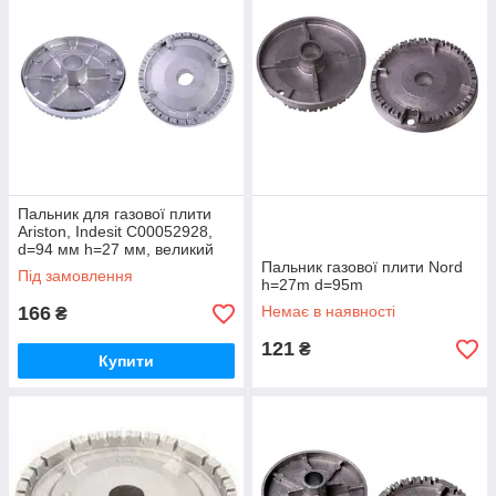
Пальник для газової плити
Ariston, Indesit C00052928,
d=94 мм h=27 мм, великий
Пальник газової плити Nord
Під замовлення
h=27m d=95m
166
Немає в наявності
₴
121
₴
Купити